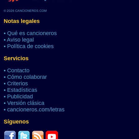
© 2026 CANCIONEROS.COM
Notas legales
•
Qué es cancioneros
•
Aviso legal
•
Política de cookies
Servicios
•
Contacto
•
Cómo colaborar
•
Criterios
•
Estadísticas
•
Publicidad
•
Versión clásica
•
cancioneros.com/letras
Síguenos