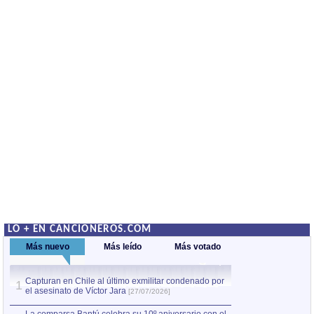
LO + EN CANCIONEROS.COM
Más nuevo
Más leído
Más votado
Capturan en Chile al último exmilitar condenado por
La comparsa Bantú
1
el asesinato de Víctor Jara
mayor desfile de
1
[27/07/2026]
hecho fuera de U
por Manel Gausachs