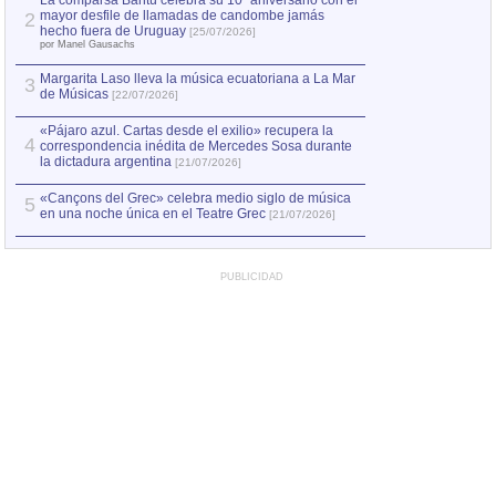
La comparsa Bantú celebra su 10º aniversario con el
mayor desfile de llamadas de candombe jamás
2
Capturan en Chile
2
hecho fuera de Uruguay
[25/07/2026]
el asesinato de Ví
por Manel Gausachs
Margarita Laso lleva la música ecuatoriana a La Mar
Margarita Laso ll
3
3
de Músicas
de Músicas
[22/07/2026]
[22/07
«Pájaro azul. Cartas desde el exilio» recupera la
4
correspondencia inédita de Mercedes Sosa durante
la dictadura argentina
[21/07/2026]
«Cançons del Grec» celebra medio siglo de música
5
en una noche única en el Teatre Grec
[21/07/2026]
PUBLICIDAD