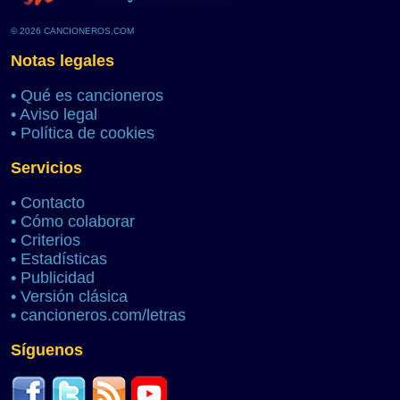
© 2026 CANCIONEROS.COM
Notas legales
•
Qué es cancioneros
•
Aviso legal
•
Política de cookies
Servicios
•
Contacto
•
Cómo colaborar
•
Criterios
•
Estadísticas
•
Publicidad
•
Versión clásica
•
cancioneros.com/letras
Síguenos