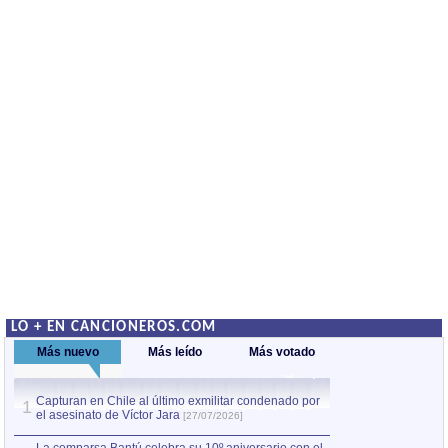
LO + EN CANCIONEROS.COM
Más nuevo
Más leído
Más votado
Capturan en Chile al último exmilitar condenado por
La comparsa Bantú
1
el asesinato de Víctor Jara
mayor desfile de
1
[27/07/2026]
hecho fuera de U
por Manel Gausachs