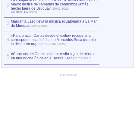
La comparsa Bantú celebra su 10º aniversario con el
mayor desfile de llamadas de candombe jamás
2
Capturan en Chile
2
hecho fuera de Uruguay
[25/07/2026]
el asesinato de Ví
por Manel Gausachs
Margarita Laso lleva la música ecuatoriana a La Mar
Margarita Laso ll
3
3
de Músicas
de Músicas
[22/07/2026]
[22/07
«Pájaro azul. Cartas desde el exilio» recupera la
4
correspondencia inédita de Mercedes Sosa durante
la dictadura argentina
[21/07/2026]
«Cançons del Grec» celebra medio siglo de música
5
en una noche única en el Teatre Grec
[21/07/2026]
PUBLICIDAD