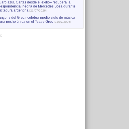
jaro azul. Cartas desde el exilio» recupera la
respondencia inédita de Mercedes Sosa durante
dictadura argentina
[21/07/2026]
nçons del Grec» celebra medio siglo de música
una noche única en el Teatre Grec
[21/07/2026]
AD