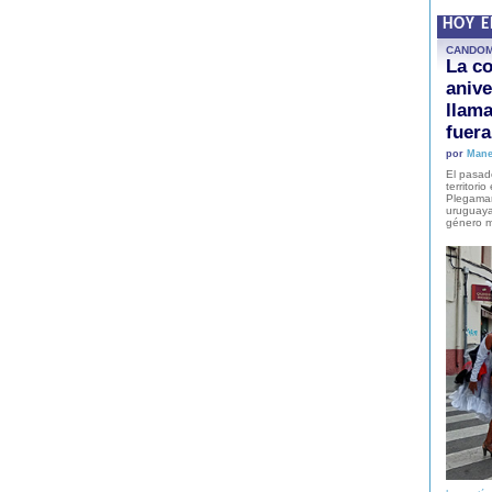
HOY 
CANDO
La co
anive
llam
fuer
por
Mane
El pasad
territori
Plegaman
uruguaya
género m