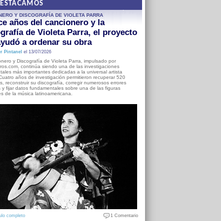
DESTACAMOS
NERO Y DISCOGRAFÍA DE VIOLETA PARRA
e años del cancionero y la
grafía de Violeta Parra, el proyecto
yudó a ordenar su obra
r Pintanel
el 13/07/2026
nero y Discografía de Violeta Parra, impulsado por
ros.com, continúa siendo una de las investigaciones
ales más importantes dedicadas a la universal artista
Cuatro años de investigación permitieron recuperar 520
, reconstruir su discografía, corregir numerosos errores
s y fijar datos fundamentales sobre una de las figuras
es de la música latinoamericana.
ulo completo
1 Comentario