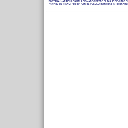
PORTADA > ARTÍCULOS RELACIONADOS DESDE EL DÍA 18 DE JUNIO DE
«ISMAEL SERRANO: «EN EUROPA EL FOLCLORE PARECE INTERESAR