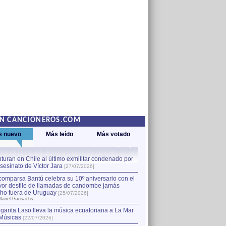
EN CANCIONEROS.COM
s nuevo
Más leído
Más votado
turan en Chile al último exmilitar condenado por
La comparsa Bantú celebra s
asesinato de Víctor Jara
mayor desfile de llamadas
1
[27/07/2026]
hecho fuera de Uruguay
[25
comparsa Bantú celebra su 10º aniversario con el
por Manel Gausachs
or desfile de llamadas de candombe jamás
Capturan en Chile al último
2
ho fuera de Uruguay
[25/07/2026]
el asesinato de Víctor Jara
[
Manel Gausachs
garita Laso lleva la música ecuatoriana a La Mar
Músicas
[22/07/2026]