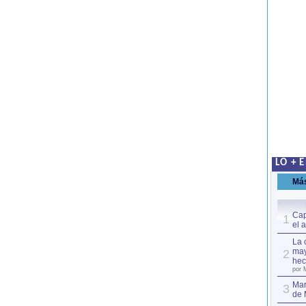
LO + 
Má
Cap
1
el 
La 
may
2
hec
por 
Mar
3
de 