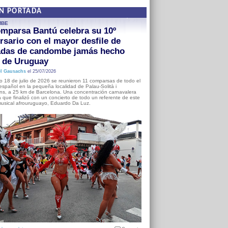
EN PORTADA
MBE
mparsa Bantú celebra su 10º
rsario con el mayor desfile de
adas de candombe jamás hecho
a de Uruguay
l Gausachs
el 25/07/2026
o 18 de julio de 2026 se reunieron 11 comparsas de todo el
o español en la pequeña localidad de Palau-Solità i
s, a 25 km de Barcelona. Una concentración carnavalera
 que finalizó con un concierto de todo un referente de este
usical afrouruguayo, Eduardo Da Luz.