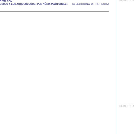
PUBLICID
 2026 CON
LE SÓLO A LOS ARQUEÓLOGOS» POR NÚRIA MARTORELL»
SELECCIONA OTRA FECHA
PUBLICID