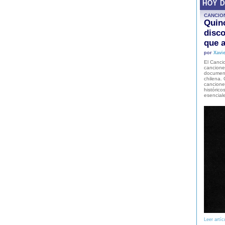
HOY 
CANCIO
Quinc
disco
que a
por
Xavie
El Cancio
cancione
document
chilena. 
canciones
histórico
esencial
Leer artíc