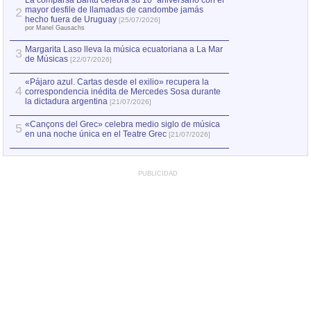
La comparsa Bantú celebra su 10º aniversario con el
mayor desfile de llamadas de candombe jamás
2
Capturan en Chile
2
hecho fuera de Uruguay
[25/07/2026]
el asesinato de Ví
por Manel Gausachs
Margarita Laso lleva la música ecuatoriana a La Mar
3
de Músicas
[22/07/2026]
«Pájaro azul. Cartas desde el exilio» recupera la
4
correspondencia inédita de Mercedes Sosa durante
la dictadura argentina
[21/07/2026]
«Cançons del Grec» celebra medio siglo de música
5
en una noche única en el Teatre Grec
[21/07/2026]
PUBLICIDAD