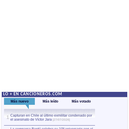
LO + EN CANCIONEROS.COM
Más nuevo
Más leído
Más votado
Capturan en Chile al último exmilitar condenado por
La comparsa Bantú
1
el asesinato de Víctor Jara
mayor desfile de
1
[27/07/2026]
hecho fuera de U
por Manel Gausachs