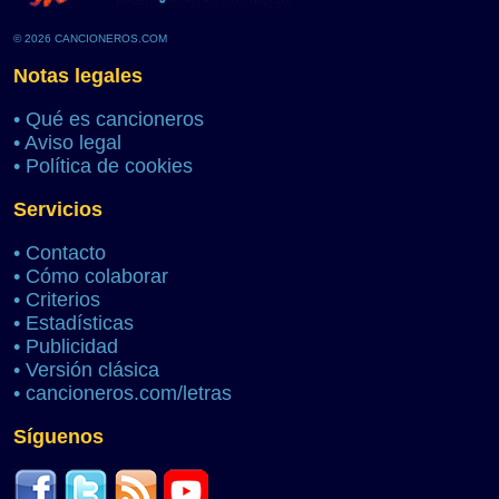
© 2026 CANCIONEROS.COM
Notas legales
•
Qué es cancioneros
•
Aviso legal
•
Política de cookies
Servicios
•
Contacto
•
Cómo colaborar
•
Criterios
•
Estadísticas
•
Publicidad
•
Versión clásica
•
cancioneros.com/letras
Síguenos