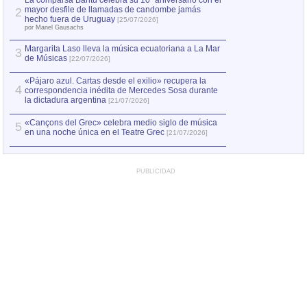
La comparsa Bantú celebra su 10º aniversario con el
mayor desfile de llamadas de candombe jamás
2
Capturan en Chile
2
hecho fuera de Uruguay
[25/07/2026]
el asesinato de Ví
por Manel Gausachs
Margarita Laso lleva la música ecuatoriana a La Mar
3
de Músicas
[22/07/2026]
«Pájaro azul. Cartas desde el exilio» recupera la
4
correspondencia inédita de Mercedes Sosa durante
la dictadura argentina
[21/07/2026]
«Cançons del Grec» celebra medio siglo de música
5
en una noche única en el Teatre Grec
[21/07/2026]
PUBLICIDAD