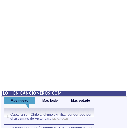
LO + EN CANCIONEROS.COM
Más nuevo
Más leído
Más votado
Capturan en Chile al último exmilitar condenado por
La comparsa Bantú
1
el asesinato de Víctor Jara
mayor desfile de
1
[27/07/2026]
hecho fuera de U
por Manel Gausachs