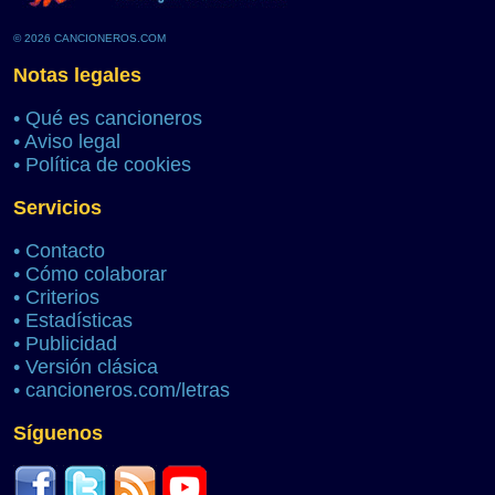
© 2026 CANCIONEROS.COM
Notas legales
•
Qué es cancioneros
•
Aviso legal
•
Política de cookies
Servicios
•
Contacto
•
Cómo colaborar
•
Criterios
•
Estadísticas
•
Publicidad
•
Versión clásica
•
cancioneros.com/letras
Síguenos