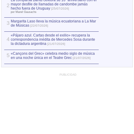
La comparsa Bantú celebra su 10º aniversario con el
mayor desfile de llamadas de candombe jamás
2
hecho fuera de Uruguay
[25/07/2026]
por Manel Gausachs
Margarita Laso lleva la música ecuatoriana a La Mar
3
de Músicas
[22/07/2026]
«Pájaro azul. Cartas desde el exilio» recupera la
4
correspondencia inédita de Mercedes Sosa durante
la dictadura argentina
[21/07/2026]
«Cançons del Grec» celebra medio siglo de música
5
en una noche única en el Teatre Grec
[21/07/2026]
PUBLICIDAD