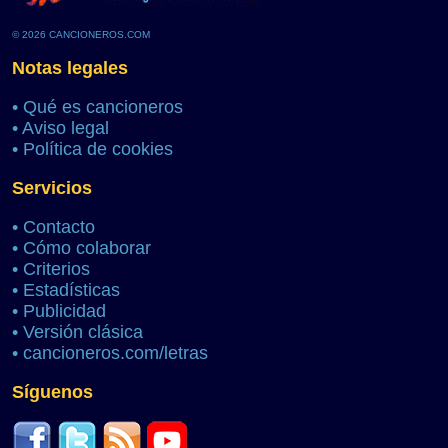
© 2026 CANCIONEROS.COM
Notas legales
•
Qué es cancioneros
•
Aviso legal
•
Política de cookies
Servicios
•
Contacto
•
Cómo colaborar
•
Criterios
•
Estadísticas
•
Publicidad
•
Versión clásica
•
cancioneros.com/letras
Síguenos