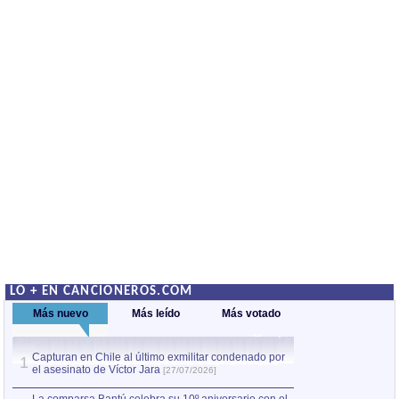
LO + EN CANCIONEROS.COM
Más nuevo
Más leído
Más votado
Capturan en Chile al último exmilitar condenado por
Capturan en Chile
1
1
el asesinato de Víctor Jara
el asesinato de Ví
[27/07/2026]