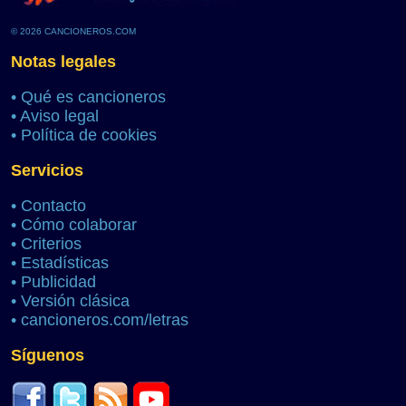
© 2026 CANCIONEROS.COM
Notas legales
•
Qué es cancioneros
•
Aviso legal
•
Política de cookies
Servicios
•
Contacto
•
Cómo colaborar
•
Criterios
•
Estadísticas
•
Publicidad
•
Versión clásica
•
cancioneros.com/letras
Síguenos