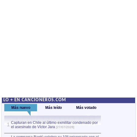
LO + EN CANCIONEROS.COM
Más nuevo
Más leído
Más votado
Capturan en Chile al último exmilitar condenado por
La comparsa Bantú
1
el asesinato de Víctor Jara
mayor desfile de
1
[27/07/2026]
hecho fuera de U
por Manel Gausachs