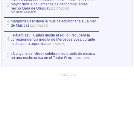
La comparsa Bantú celebra su 10º aniversario con el
mayor desfile de llamadas de candombe jamás
2
Capturan en Chile
2
hecho fuera de Uruguay
[25/07/2026]
el asesinato de Ví
por Manel Gausachs
Margarita Laso lleva la música ecuatoriana a La Mar
3
de Músicas
[22/07/2026]
«Pájaro azul. Cartas desde el exilio» recupera la
4
correspondencia inédita de Mercedes Sosa durante
la dictadura argentina
[21/07/2026]
«Cançons del Grec» celebra medio siglo de música
5
en una noche única en el Teatre Grec
[21/07/2026]
PUBLICIDAD