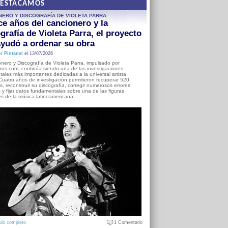
DESTACAMOS
NERO Y DISCOGRAFÍA DE VIOLETA PARRA
e años del cancionero y la
grafía de Violeta Parra, el proyecto
yudó a ordenar su obra
r Pintanel
el 13/07/2026
nero y Discografía de Violeta Parra, impulsado por
ros.com, continúa siendo una de las investigaciones
ales más importantes dedicadas a la universal artista
Cuatro años de investigación permitieron recuperar 520
, reconstruir su discografía, corregir numerosos errores
s y fijar datos fundamentales sobre una de las figuras
es de la música latinoamericana.
ulo completo
1 Comentario