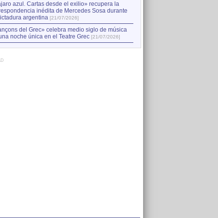
jaro azul. Cartas desde el exilio» recupera la
respondencia inédita de Mercedes Sosa durante
dictadura argentina
[21/07/2026]
nçons del Grec» celebra medio siglo de música
una noche única en el Teatre Grec
[21/07/2026]
AD