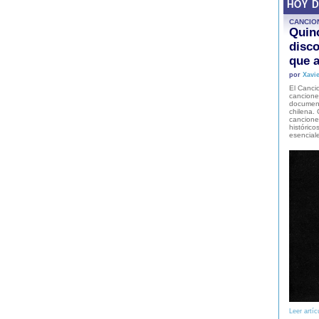
HOY 
CANCIO
Quinc
disco
que a
por
Xavie
El Cancio
cancione
document
chilena. 
canciones
histórico
esencial
Leer artíc