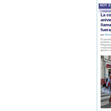
HOY 
CANDO
La co
anive
llam
fuer
por
Mane
El pasad
territori
Plegaman
uruguaya
género m