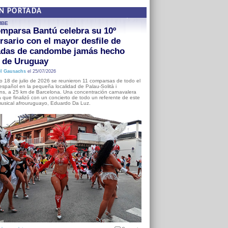
EN PORTADA
MBE
mparsa Bantú celebra su 10º
rsario con el mayor desfile de
adas de candombe jamás hecho
a de Uruguay
l Gausachs
el 25/07/2026
o 18 de julio de 2026 se reunieron 11 comparsas de todo el
o español en la pequeña localidad de Palau-Solità i
s, a 25 km de Barcelona. Una concentración carnavalera
 que finalizó con un concierto de todo un referente de este
usical afrouruguayo, Eduardo Da Luz.