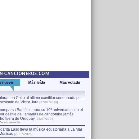
EN CANCIONEROS.COM
s nuevo
Más leído
Más votado
turan en Chile al último exmilitar condenado por
La comparsa Bantú celebra s
asesinato de Víctor Jara
mayor desfile de llamadas
1
[27/07/2026]
hecho fuera de Uruguay
[25
comparsa Bantú celebra su 10º aniversario con el
por Manel Gausachs
or desfile de llamadas de candombe jamás
Capturan en Chile al último
2
ho fuera de Uruguay
[25/07/2026]
el asesinato de Víctor Jara
[
Manel Gausachs
garita Laso lleva la música ecuatoriana a La Mar
Músicas
[22/07/2026]