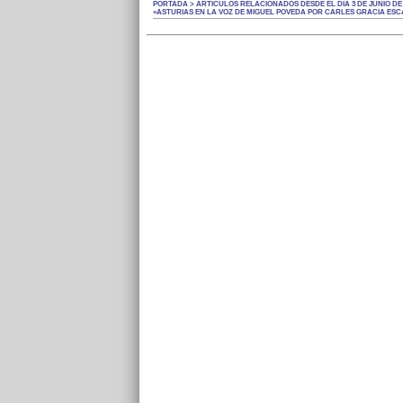
PORTADA > ARTÍCULOS RELACIONADOS DESDE EL DÍA 3 DE JUNIO DE 
«ASTURIAS EN LA VOZ DE MIGUEL POVEDA POR CARLES GRACIA ESC