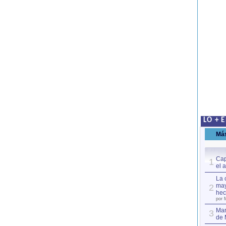
LO + 
Má
Cap
1
el 
La 
may
2
hec
por 
Mar
3
de 