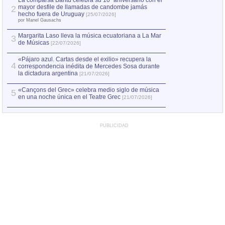
La comparsa Bantú celebra su 10º aniversario con el
mayor desfile de llamadas de candombe jamás
2
hecho fuera de Uruguay
[25/07/2026]
por Manel Gausachs
Margarita Laso lleva la música ecuatoriana a La Mar
3
de Músicas
[22/07/2026]
«Pájaro azul. Cartas desde el exilio» recupera la
4
correspondencia inédita de Mercedes Sosa durante
la dictadura argentina
[21/07/2026]
«Cançons del Grec» celebra medio siglo de música
5
en una noche única en el Teatre Grec
[21/07/2026]
PUBLICIDAD