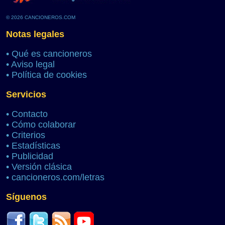
© 2026 CANCIONEROS.COM
Notas legales
•
Qué es cancioneros
•
Aviso legal
•
Política de cookies
Servicios
•
Contacto
•
Cómo colaborar
•
Criterios
•
Estadísticas
•
Publicidad
•
Versión clásica
•
cancioneros.com/letras
Síguenos