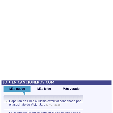
LO + EN CANCIONEROS.COM
Más nuevo
Más leído
Más votado
Capturan en Chile al último exmilitar condenado por
Capturan en Chile
1
1
el asesinato de Víctor Jara
el asesinato de Ví
[27/07/2026]