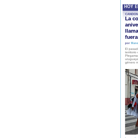
HOY 
CANDO
La co
anive
llam
fuer
por
Mane
El pasad
territori
Plegaman
uruguaya
género m