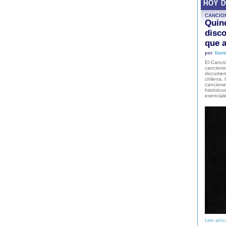
HOY 
CANCIO
Quinc
disco
que a
por
Xavie
El Cancio
cancione
document
chilena. 
canciones
histórico
esencial
Leer artíc