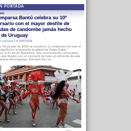
EN PORTADA
MBE
mparsa Bantú celebra su 10º
rsario con el mayor desfile de
adas de candombe jamás hecho
a de Uruguay
l Gausachs
el 25/07/2026
o 18 de julio de 2026 se reunieron 11 comparsas de todo el
o español en la pequeña localidad de Palau-Solità i
s, a 25 km de Barcelona. Una concentración carnavalera
 que finalizó con un concierto de todo un referente de este
usical afrouruguayo, Eduardo Da Luz.