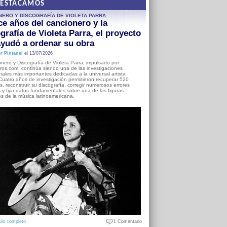
DESTACAMOS
NERO Y DISCOGRAFÍA DE VIOLETA PARRA
e años del cancionero y la
grafía de Violeta Parra, el proyecto
yudó a ordenar su obra
r Pintanel
el 13/07/2026
nero y Discografía de Violeta Parra, impulsado por
ros.com, continúa siendo una de las investigaciones
ales más importantes dedicadas a la universal artista
Cuatro años de investigación permitieron recuperar 520
, reconstruir su discografía, corregir numerosos errores
s y fijar datos fundamentales sobre una de las figuras
es de la música latinoamericana.
ulo completo
1 Comentario