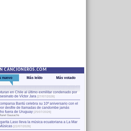
EN CANCIONEROS.COM
s nuevo
Más leído
Más votado
turan en Chile al último exmilitar condenado por
La comparsa Bantú celebra s
asesinato de Víctor Jara
mayor desfile de llamadas
1
[27/07/2026]
hecho fuera de Uruguay
[25
comparsa Bantú celebra su 10º aniversario con el
por Manel Gausachs
or desfile de llamadas de candombe jamás
Capturan en Chile al último
2
ho fuera de Uruguay
[25/07/2026]
el asesinato de Víctor Jara
[
Manel Gausachs
garita Laso lleva la música ecuatoriana a La Mar
Margarita Laso lleva la mús
3
Músicas
de Músicas
[22/07/2026]
[22/07/2026]