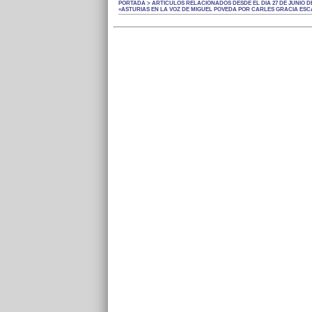
PORTADA > ARTÍCULOS RELACIONADOS DESDE EL DÍA 27 DE JUNIO DE
«ASTURIAS EN LA VOZ DE MIGUEL POVEDA POR CARLES GRACIA ESC