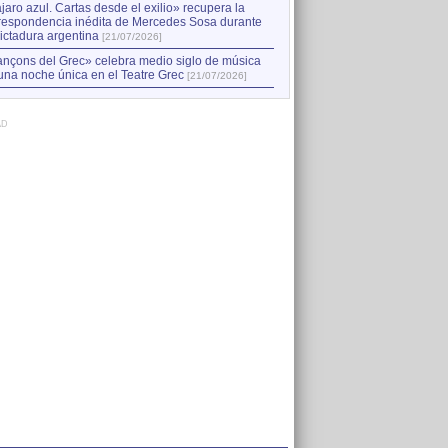
jaro azul. Cartas desde el exilio» recupera la
respondencia inédita de Mercedes Sosa durante
dictadura argentina
[21/07/2026]
nçons del Grec» celebra medio siglo de música
una noche única en el Teatre Grec
[21/07/2026]
AD