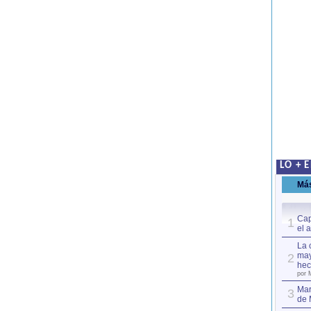
LO + 
Má
Cap
1
el 
La 
may
2
hec
por 
Mar
3
de 