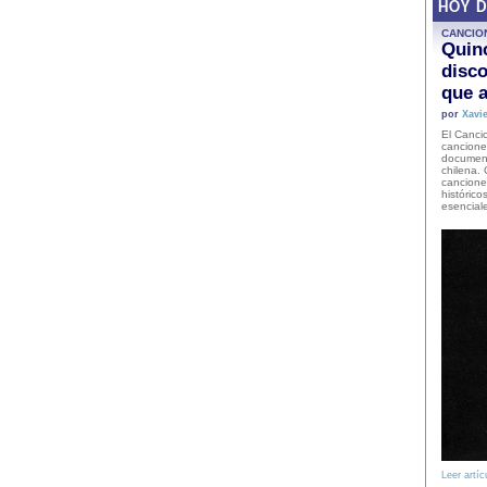
HOY 
CANCIO
Quinc
disco
que a
por
Xavie
El Cancio
cancione
document
chilena. 
canciones
histórico
esencial
Leer artíc