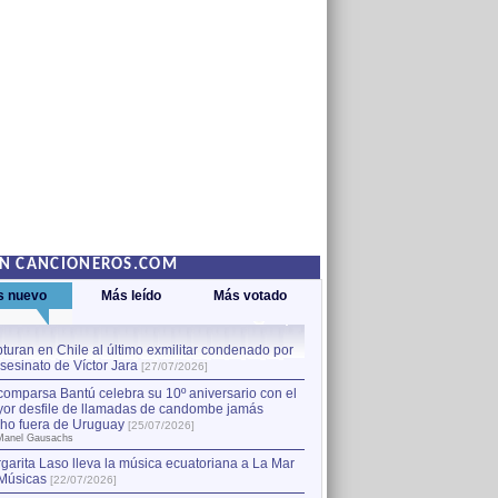
EN CANCIONEROS.COM
s nuevo
Más leído
Más votado
turan en Chile al último exmilitar condenado por
La comparsa Bantú celebra s
asesinato de Víctor Jara
mayor desfile de llamadas
1
[27/07/2026]
hecho fuera de Uruguay
[25
comparsa Bantú celebra su 10º aniversario con el
por Manel Gausachs
or desfile de llamadas de candombe jamás
Capturan en Chile al último
2
ho fuera de Uruguay
[25/07/2026]
el asesinato de Víctor Jara
[
Manel Gausachs
garita Laso lleva la música ecuatoriana a La Mar
Músicas
[22/07/2026]