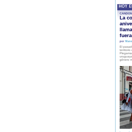
HOY 
CANDO
La co
anive
llam
fuer
por
Mane
El pasad
territori
Plegaman
uruguaya
género m