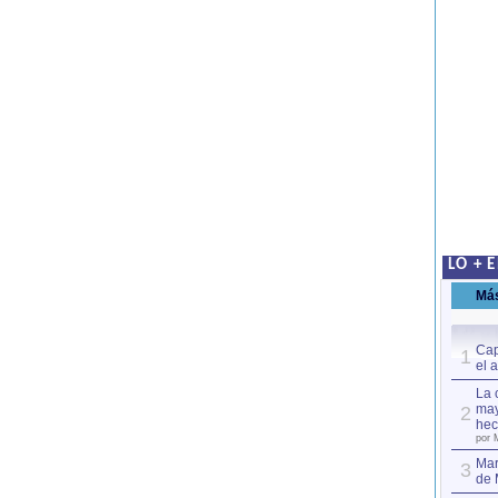
LO + 
Má
Cap
1
el 
La 
may
2
hec
por 
Mar
3
de 