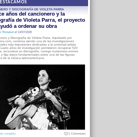
DESTACAMOS
NERO Y DISCOGRAFÍA DE VIOLETA PARRA
e años del cancionero y la
grafía de Violeta Parra, el proyecto
yudó a ordenar su obra
r Pintanel
el 13/07/2026
nero y Discografía de Violeta Parra, impulsado por
ros.com, continúa siendo una de las investigaciones
ales más importantes dedicadas a la universal artista
Cuatro años de investigación permitieron recuperar 520
, reconstruir su discografía, corregir numerosos errores
s y fijar datos fundamentales sobre una de las figuras
es de la música latinoamericana.
ulo completo
1 Comentario