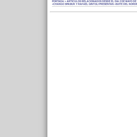
PORTADA > ARTÍCULOS RELACIONADOS DESDE EL DÍA 2 DE MAYO DE 
«CHANGO SPASIUK Y RAFAEL GINTOLI PRESENTAN «SUITE DEL NORD