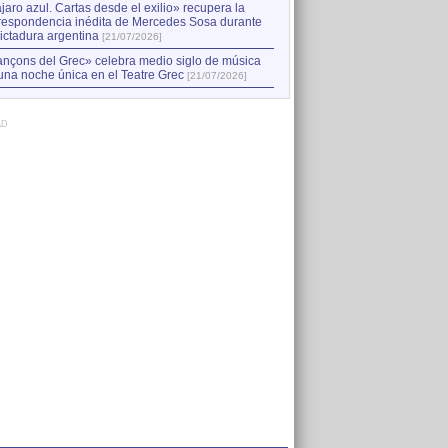
jaro azul. Cartas desde el exilio» recupera la
respondencia inédita de Mercedes Sosa durante
dictadura argentina
[21/07/2026]
nçons del Grec» celebra medio siglo de música
una noche única en el Teatre Grec
[21/07/2026]
AD