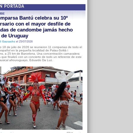
EN PORTADA
MBE
mparsa Bantú celebra su 10º
rsario con el mayor desfile de
adas de candombe jamás hecho
a de Uruguay
l Gausachs
el 25/07/2026
o 18 de julio de 2026 se reunieron 11 comparsas de todo el
o español en la pequeña localidad de Palau-Solità i
s, a 25 km de Barcelona. Una concentración carnavalera
 que finalizó con un concierto de todo un referente de este
usical afrouruguayo, Eduardo Da Luz.