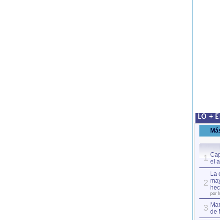
LO + 
Má
Cap
1
el 
La 
may
2
hec
por 
Mar
3
de 