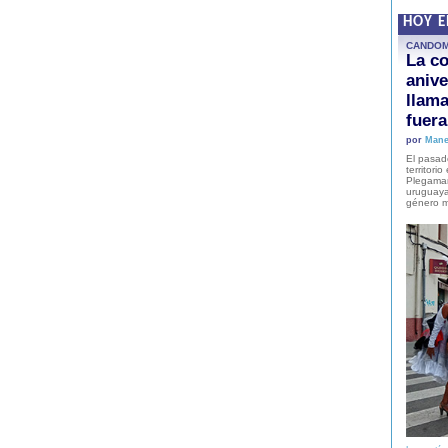
HOY 
CANDO
La co
anive
llam
fuer
por
Mane
El pasad
territori
Plegaman
uruguaya
género m