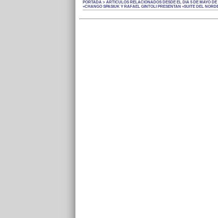
PORTADA > ARTÍCULOS RELACIONADOS DESDE EL DÍA 5 DE MAYO DE 
«CHANGO SPASIUK Y RAFAEL GINTOLI PRESENTAN «SUITE DEL NORD