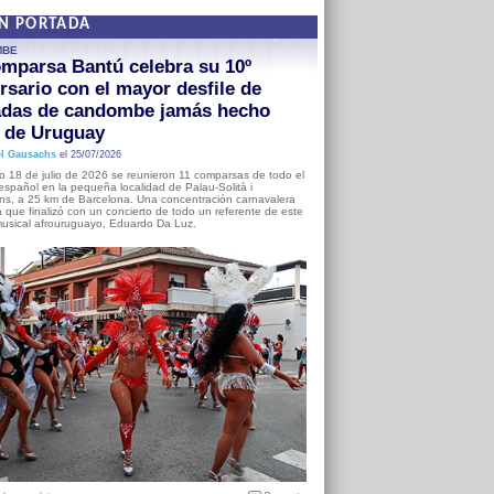
EN PORTADA
MBE
mparsa Bantú celebra su 10º
rsario con el mayor desfile de
adas de candombe jamás hecho
a de Uruguay
l Gausachs
el 25/07/2026
o 18 de julio de 2026 se reunieron 11 comparsas de todo el
o español en la pequeña localidad de Palau-Solità i
s, a 25 km de Barcelona. Una concentración carnavalera
 que finalizó con un concierto de todo un referente de este
usical afrouruguayo, Eduardo Da Luz.