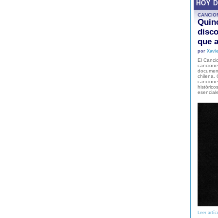
HOY 
CANCIO
Quinc
disco
que a
por
Xavie
El Cancio
cancione
document
chilena. 
canciones
histórico
esencial
Leer artíc