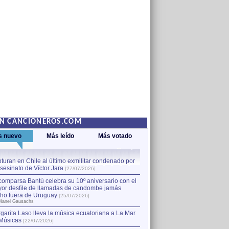
EN CANCIONEROS.COM
s nuevo
Más leído
Más votado
turan en Chile al último exmilitar condenado por
La comparsa Bantú celebra s
asesinato de Víctor Jara
mayor desfile de llamadas
1
[27/07/2026]
hecho fuera de Uruguay
[25
comparsa Bantú celebra su 10º aniversario con el
por Manel Gausachs
or desfile de llamadas de candombe jamás
Capturan en Chile al último
2
ho fuera de Uruguay
[25/07/2026]
el asesinato de Víctor Jara
[
Manel Gausachs
garita Laso lleva la música ecuatoriana a La Mar
Margarita Laso lleva la mús
3
Músicas
de Músicas
[22/07/2026]
[22/07/2026]