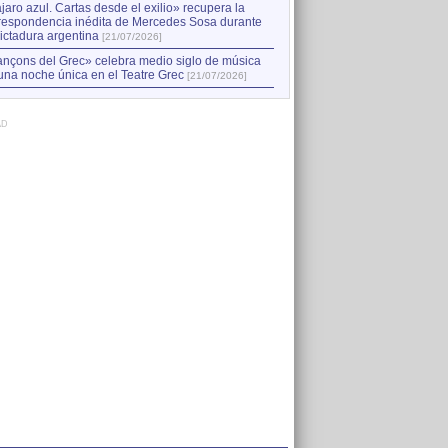
jaro azul. Cartas desde el exilio» recupera la
respondencia inédita de Mercedes Sosa durante
dictadura argentina
[21/07/2026]
nçons del Grec» celebra medio siglo de música
una noche única en el Teatre Grec
[21/07/2026]
AD