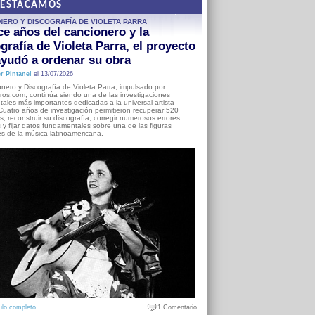
DESTACAMOS
NERO Y DISCOGRAFÍA DE VIOLETA PARRA
e años del cancionero y la
grafía de Violeta Parra, el proyecto
yudó a ordenar su obra
r Pintanel
el 13/07/2026
nero y Discografía de Violeta Parra, impulsado por
ros.com, continúa siendo una de las investigaciones
ales más importantes dedicadas a la universal artista
Cuatro años de investigación permitieron recuperar 520
, reconstruir su discografía, corregir numerosos errores
s y fijar datos fundamentales sobre una de las figuras
es de la música latinoamericana.
ulo completo
1 Comentario