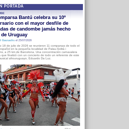
EN PORTADA
MBE
mparsa Bantú celebra su 10º
rsario con el mayor desfile de
adas de candombe jamás hecho
a de Uruguay
l Gausachs
el 25/07/2026
o 18 de julio de 2026 se reunieron 11 comparsas de todo el
o español en la pequeña localidad de Palau-Solità i
s, a 25 km de Barcelona. Una concentración carnavalera
 que finalizó con un concierto de todo un referente de este
usical afrouruguayo, Eduardo Da Luz.