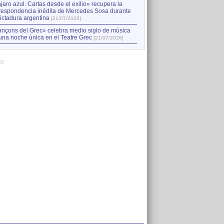
jaro azul. Cartas desde el exilio» recupera la
respondencia inédita de Mercedes Sosa durante
dictadura argentina
[21/07/2026]
nçons del Grec» celebra medio siglo de música
una noche única en el Teatre Grec
[21/07/2026]
AD