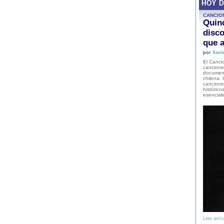
HOY 
CANCIO
Quinc
disco
que a
por
Xavie
El Cancio
cancione
document
chilena. 
canciones
histórico
esencial
Leer artíc