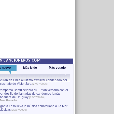
EN CANCIONEROS.COM
s nuevo
Más leído
Más votado
turan en Chile al último exmilitar condenado por
La comparsa Bantú celebra s
asesinato de Víctor Jara
mayor desfile de llamadas
1
[27/07/2026]
hecho fuera de Uruguay
[25
comparsa Bantú celebra su 10º aniversario con el
por Manel Gausachs
or desfile de llamadas de candombe jamás
Capturan en Chile al último
2
ho fuera de Uruguay
[25/07/2026]
el asesinato de Víctor Jara
[
Manel Gausachs
garita Laso lleva la música ecuatoriana a La Mar
Margarita Laso lleva la mús
3
Músicas
de Músicas
[22/07/2026]
[22/07/2026]