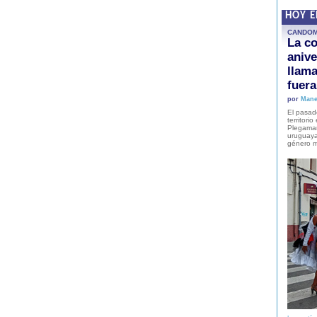
HOY 
CANDO
La co
anive
llam
fuer
por
Mane
El pasad
territori
Plegaman
uruguaya
género m