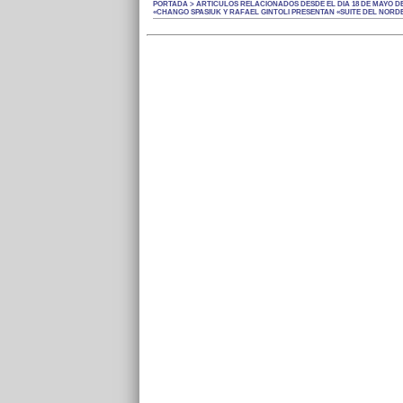
PORTADA > ARTÍCULOS RELACIONADOS DESDE EL DÍA 18 DE MAYO DE
«CHANGO SPASIUK Y RAFAEL GINTOLI PRESENTAN «SUITE DEL NORD