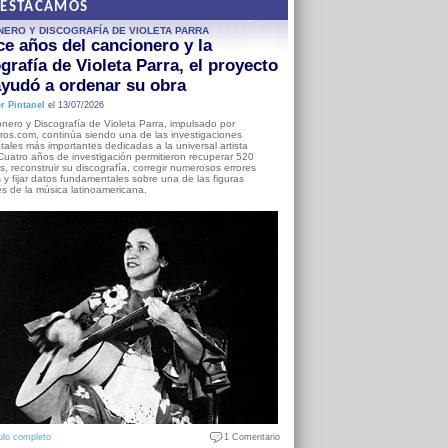
DESTACAMOS
NERO Y DISCOGRAFÍA DE VIOLETA PARRA
e años del cancionero y la
grafía de Violeta Parra, el proyecto
yudó a ordenar su obra
r Pintanel
el 13/07/2026
nero y Discografía de Violeta Parra, impulsado por
ros.com, continúa siendo una de las investigaciones
ales más importantes dedicadas a la universal artista
Cuatro años de investigación permitieron recuperar 520
, reconstruir su discografía, corregir numerosos errores
s y fijar datos fundamentales sobre una de las figuras
es de la música latinoamericana.
ulo completo
1 Comentario