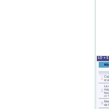
LO + 
Má
Cap
1
el 
La 
may
2
hec
por 
Mar
3
de 