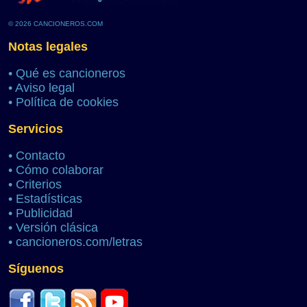
© 2026 CANCIONEROS.COM
Notas legales
•
Qué es cancioneros
•
Aviso legal
•
Política de cookies
Servicios
•
Contacto
•
Cómo colaborar
•
Criterios
•
Estadísticas
•
Publicidad
•
Versión clásica
•
cancioneros.com/letras
Síguenos