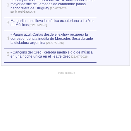
La comparsa Bantú celebra su 10º aniversario con el
mayor desfile de llamadas de candombe jamás
2
Capturan en Chile
2
hecho fuera de Uruguay
[25/07/2026]
el asesinato de Ví
por Manel Gausachs
Margarita Laso lleva la música ecuatoriana a La Mar
Margarita Laso ll
3
3
de Músicas
de Músicas
[22/07/2026]
[22/07
«Pájaro azul. Cartas desde el exilio» recupera la
4
correspondencia inédita de Mercedes Sosa durante
la dictadura argentina
[21/07/2026]
«Cançons del Grec» celebra medio siglo de música
5
en una noche única en el Teatre Grec
[21/07/2026]
PUBLICIDAD