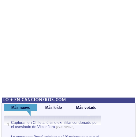
LO + EN CANCIONEROS.COM
Más nuevo
Más leído
Más votado
Capturan en Chile al último exmilitar condenado por
La comparsa Bantú
1
el asesinato de Víctor Jara
mayor desfile de
1
[27/07/2026]
hecho fuera de U
por Manel Gausachs