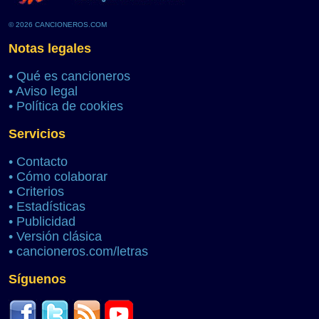
© 2026 CANCIONEROS.COM
Notas legales
•
Qué es cancioneros
•
Aviso legal
•
Política de cookies
Servicios
•
Contacto
•
Cómo colaborar
•
Criterios
•
Estadísticas
•
Publicidad
•
Versión clásica
•
cancioneros.com/letras
Síguenos