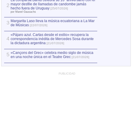
La comparsa Bantú celebra su 10º aniversario con el
mayor desfile de llamadas de candombe jamás
2
Capturan en Chile
2
hecho fuera de Uruguay
[25/07/2026]
el asesinato de Ví
por Manel Gausachs
Margarita Laso lleva la música ecuatoriana a La Mar
3
de Músicas
[22/07/2026]
«Pájaro azul. Cartas desde el exilio» recupera la
4
correspondencia inédita de Mercedes Sosa durante
la dictadura argentina
[21/07/2026]
«Cançons del Grec» celebra medio siglo de música
5
en una noche única en el Teatre Grec
[21/07/2026]
PUBLICIDAD