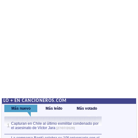
LO + EN CANCIONEROS.COM
Más nuevo
Más leído
Más votado
Capturan en Chile al último exmilitar condenado por
La comparsa Bantú
1
el asesinato de Víctor Jara
mayor desfile de
1
[27/07/2026]
hecho fuera de U
por Manel Gausachs