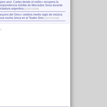
jaro azul. Cartas desde el exilio» recupera la
respondencia inédita de Mercedes Sosa durante
dictadura argentina
[21/07/2026]
nçons del Grec» celebra medio siglo de música
una noche única en el Teatre Grec
[21/07/2026]
AD