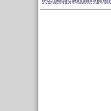
PORTADA > ARTÍCULOS RELACIONADOS DESDE EL DÍA 17 DE JUNIO DE
«CHANGO SPASIUK Y RAFAEL GINTOLI PRESENTAN «SUITE DEL NORD