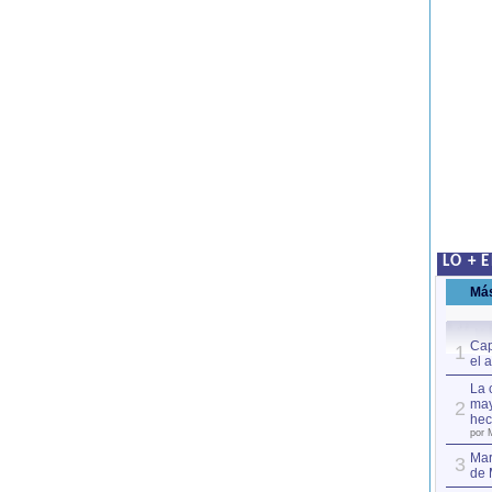
LO + 
Má
Cap
1
el 
La 
may
2
hec
por 
Mar
3
de 