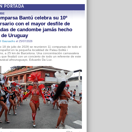
EN PORTADA
MBE
mparsa Bantú celebra su 10º
rsario con el mayor desfile de
adas de candombe jamás hecho
a de Uruguay
l Gausachs
el 25/07/2026
o 18 de julio de 2026 se reunieron 11 comparsas de todo el
o español en la pequeña localidad de Palau-Solità i
s, a 25 km de Barcelona. Una concentración carnavalera
 que finalizó con un concierto de todo un referente de este
usical afrouruguayo, Eduardo Da Luz.