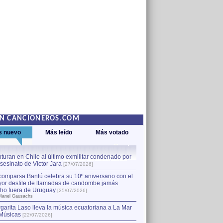
EN CANCIONEROS.COM
s nuevo
Más leído
Más votado
turan en Chile al último exmilitar condenado por
La comparsa Bantú celebra s
asesinato de Víctor Jara
mayor desfile de llamadas
1
[27/07/2026]
hecho fuera de Uruguay
[25
comparsa Bantú celebra su 10º aniversario con el
por Manel Gausachs
or desfile de llamadas de candombe jamás
Capturan en Chile al último
2
ho fuera de Uruguay
[25/07/2026]
el asesinato de Víctor Jara
[
Manel Gausachs
garita Laso lleva la música ecuatoriana a La Mar
Músicas
[22/07/2026]