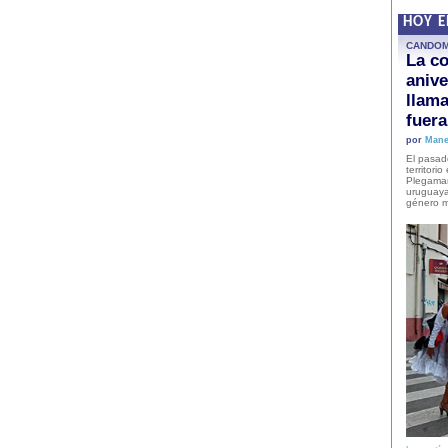
HOY 
CANDO
La co
anive
llam
fuer
por
Mane
El pasad
territori
Plegaman
uruguaya
género m