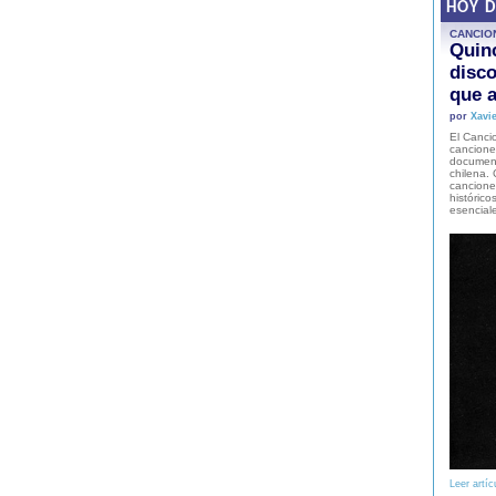
HOY 
CANCIO
Quinc
disco
que a
por
Xavie
El Cancio
cancione
document
chilena. 
canciones
histórico
esencial
Leer artíc