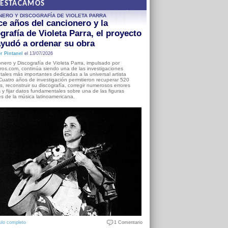
DESTACAMOS
NERO Y DISCOGRAFÍA DE VIOLETA PARRA
e años del cancionero y la
grafía de Violeta Parra, el proyecto
yudó a ordenar su obra
r Pintanel
el 13/07/2026
nero y Discografía de Violeta Parra, impulsado por
ros.com, continúa siendo una de las investigaciones
ales más importantes dedicadas a la universal artista
Cuatro años de investigación permitieron recuperar 520
, reconstruir su discografía, corregir numerosos errores
s y fijar datos fundamentales sobre una de las figuras
es de la música latinoamericana.
ulo completo
1 Comentario