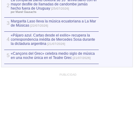
La comparsa Bantú celebra su 10º aniversario con el
mayor desfile de llamadas de candombe jamás
2
Capturan en Chile
2
hecho fuera de Uruguay
[25/07/2026]
el asesinato de Ví
por Manel Gausachs
Margarita Laso lleva la música ecuatoriana a La Mar
3
de Músicas
[22/07/2026]
«Pájaro azul. Cartas desde el exilio» recupera la
4
correspondencia inédita de Mercedes Sosa durante
la dictadura argentina
[21/07/2026]
«Cançons del Grec» celebra medio siglo de música
5
en una noche única en el Teatre Grec
[21/07/2026]
PUBLICIDAD