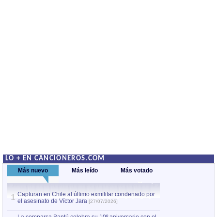
LO + EN CANCIONEROS.COM
Más nuevo
Más leído
Más votado
Capturan en Chile al último exmilitar condenado por
La comparsa Bantú
1
el asesinato de Víctor Jara
mayor desfile de
1
[27/07/2026]
hecho fuera de U
por Manel Gausachs