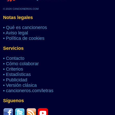
© 2026 CANCIONEROS.COM
Notas legales
•
Qué es cancioneros
•
Aviso legal
•
Política de cookies
Servicios
•
Contacto
•
Cómo colaborar
•
Criterios
•
Estadísticas
•
Publicidad
•
Versión clásica
•
cancioneros.com/letras
Síguenos