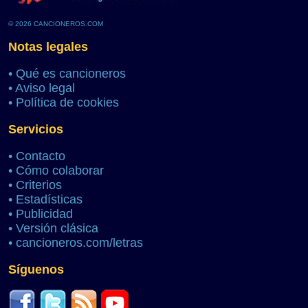
© 2026 CANCIONEROS.COM
Notas legales
•
Qué es cancioneros
•
Aviso legal
•
Política de cookies
Servicios
•
Contacto
•
Cómo colaborar
•
Criterios
•
Estadísticas
•
Publicidad
•
Versión clásica
•
cancioneros.com/letras
Síguenos