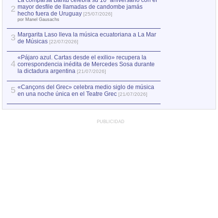
La comparsa Bantú celebra su 10º aniversario con el
mayor desfile de llamadas de candombe jamás
2
Capturan en Chile
2
hecho fuera de Uruguay
[25/07/2026]
el asesinato de Ví
por Manel Gausachs
Margarita Laso lleva la música ecuatoriana a La Mar
3
de Músicas
[22/07/2026]
«Pájaro azul. Cartas desde el exilio» recupera la
4
correspondencia inédita de Mercedes Sosa durante
la dictadura argentina
[21/07/2026]
«Cançons del Grec» celebra medio siglo de música
5
en una noche única en el Teatre Grec
[21/07/2026]
PUBLICIDAD