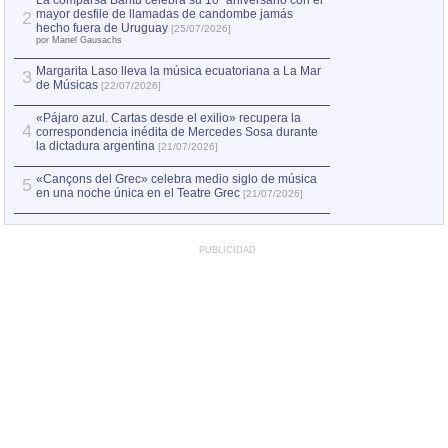
La comparsa Bantú celebra su 10º aniversario con el
mayor desfile de llamadas de candombe jamás
2
Capturan en Chile
2
hecho fuera de Uruguay
[25/07/2026]
el asesinato de Ví
por Manel Gausachs
Margarita Laso lleva la música ecuatoriana a La Mar
Margarita Laso ll
3
3
de Músicas
de Músicas
[22/07/2026]
[22/07
«Pájaro azul. Cartas desde el exilio» recupera la
4
correspondencia inédita de Mercedes Sosa durante
la dictadura argentina
[21/07/2026]
«Cançons del Grec» celebra medio siglo de música
5
en una noche única en el Teatre Grec
[21/07/2026]
PUBLICIDAD