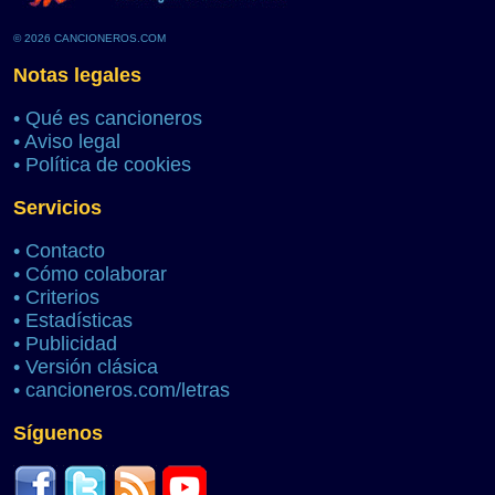
© 2026 CANCIONEROS.COM
Notas legales
•
Qué es cancioneros
•
Aviso legal
•
Política de cookies
Servicios
•
Contacto
•
Cómo colaborar
•
Criterios
•
Estadísticas
•
Publicidad
•
Versión clásica
•
cancioneros.com/letras
Síguenos