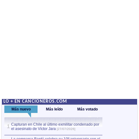
LO + EN CANCIONEROS.COM
Más nuevo
Más leído
Más votado
Capturan en Chile al último exmilitar condenado por
La comparsa Bantú
1
el asesinato de Víctor Jara
mayor desfile de
1
[27/07/2026]
hecho fuera de U
por Manel Gausachs