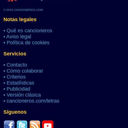
© 2026 CANCIONEROS.COM
Notas legales
•
Qué es cancioneros
•
Aviso legal
•
Política de cookies
Servicios
•
Contacto
•
Cómo colaborar
•
Criterios
•
Estadísticas
•
Publicidad
•
Versión clásica
•
cancioneros.com/letras
Síguenos