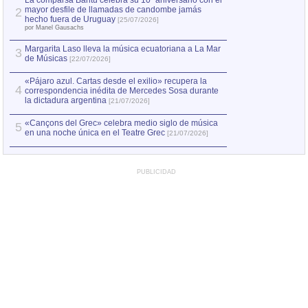
La comparsa Bantú celebra su 10º aniversario con el
mayor desfile de llamadas de candombe jamás
2
Capturan en Chile
2
hecho fuera de Uruguay
[25/07/2026]
el asesinato de Ví
por Manel Gausachs
Margarita Laso lleva la música ecuatoriana a La Mar
3
de Músicas
[22/07/2026]
«Pájaro azul. Cartas desde el exilio» recupera la
4
correspondencia inédita de Mercedes Sosa durante
la dictadura argentina
[21/07/2026]
«Cançons del Grec» celebra medio siglo de música
5
en una noche única en el Teatre Grec
[21/07/2026]
PUBLICIDAD