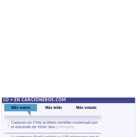
LO + EN CANCIONEROS.COM
Más nuevo
Más leído
Más votado
Capturan en Chile al último exmilitar condenado por
La comparsa Bantú
1
el asesinato de Víctor Jara
mayor desfile de
1
[27/07/2026]
hecho fuera de U
por Manel Gausachs