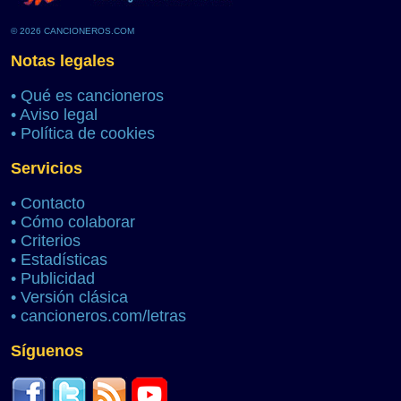
© 2026 CANCIONEROS.COM
Notas legales
•
Qué es cancioneros
•
Aviso legal
•
Política de cookies
Servicios
•
Contacto
•
Cómo colaborar
•
Criterios
•
Estadísticas
•
Publicidad
•
Versión clásica
•
cancioneros.com/letras
Síguenos