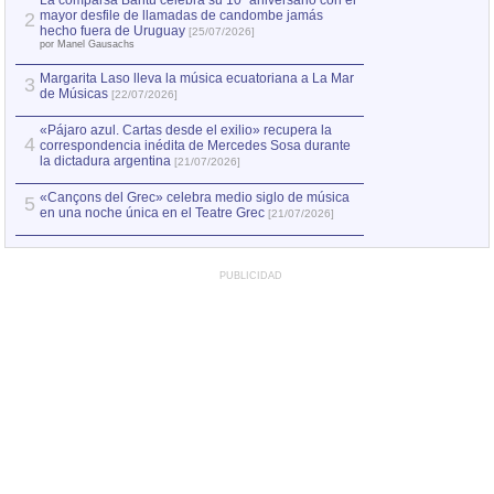
La comparsa Bantú celebra su 10º aniversario con el
mayor desfile de llamadas de candombe jamás
2
Capturan en Chile
2
hecho fuera de Uruguay
[25/07/2026]
el asesinato de Ví
por Manel Gausachs
Margarita Laso lleva la música ecuatoriana a La Mar
3
de Músicas
[22/07/2026]
«Pájaro azul. Cartas desde el exilio» recupera la
4
correspondencia inédita de Mercedes Sosa durante
la dictadura argentina
[21/07/2026]
«Cançons del Grec» celebra medio siglo de música
5
en una noche única en el Teatre Grec
[21/07/2026]
PUBLICIDAD