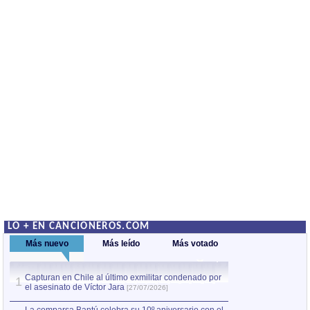
LO + EN CANCIONEROS.COM
Más nuevo
Más leído
Más votado
Capturan en Chile al último exmilitar condenado por
La comparsa Bantú
1
el asesinato de Víctor Jara
mayor desfile de
1
[27/07/2026]
hecho fuera de U
por Manel Gausachs