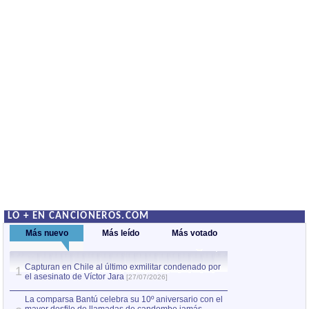
LO + EN CANCIONEROS.COM
Más nuevo
Más leído
Más votado
Capturan en Chile al último exmilitar condenado por
La comparsa Bantú
1
el asesinato de Víctor Jara
mayor desfile de
1
[27/07/2026]
hecho fuera de U
por Manel Gausachs
La comparsa Bantú celebra su 10º aniversario con el