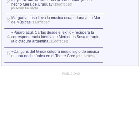
mayor desfile de llamadas de candombe jamás
2
Capturan en Chile
2
hecho fuera de Uruguay
[25/07/2026]
el asesinato de Ví
por Manel Gausachs
Margarita Laso lleva la música ecuatoriana a La Mar
3
de Músicas
[22/07/2026]
«Pájaro azul. Cartas desde el exilio» recupera la
4
correspondencia inédita de Mercedes Sosa durante
la dictadura argentina
[21/07/2026]
«Cançons del Grec» celebra medio siglo de música
5
en una noche única en el Teatre Grec
[21/07/2026]
PUBLICIDAD