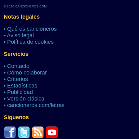
© 2026 CANCIONEROS.COM
Notas legales
•
Qué es cancioneros
•
Aviso legal
•
Política de cookies
Servicios
•
Contacto
•
Cómo colaborar
•
Criterios
•
Estadísticas
•
Publicidad
•
Versión clásica
•
cancioneros.com/letras
Síguenos