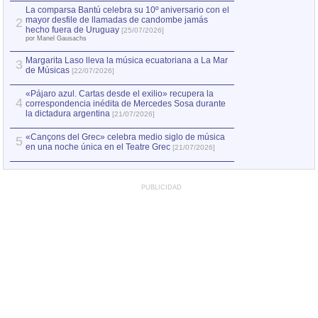
por Manel Gausachs
La comparsa Bantú celebra su 10º aniversario con el
mayor desfile de llamadas de candombe jamás
2
Capturan en Chile
2
hecho fuera de Uruguay
[25/07/2026]
el asesinato de Ví
por Manel Gausachs
Margarita Laso lleva la música ecuatoriana a La Mar
3
de Músicas
[22/07/2026]
«Pájaro azul. Cartas desde el exilio» recupera la
4
correspondencia inédita de Mercedes Sosa durante
la dictadura argentina
[21/07/2026]
«Cançons del Grec» celebra medio siglo de música
5
en una noche única en el Teatre Grec
[21/07/2026]
PUBLICIDAD