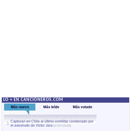
LO + EN CANCIONEROS.COM
Más nuevo
Más leído
Más votado
Capturan en Chile al último exmilitar condenado por
La comparsa Bantú
1
el asesinato de Víctor Jara
mayor desfile de
1
[27/07/2026]
hecho fuera de U