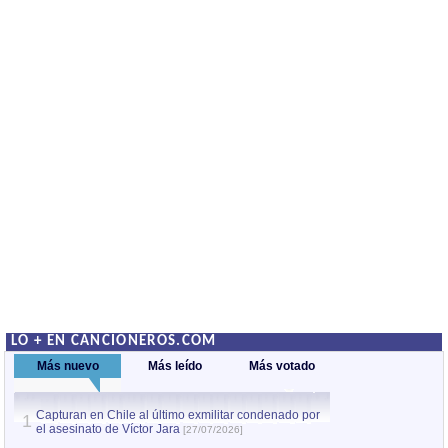
LO + EN CANCIONEROS.COM
Más nuevo
Más leído
Más votado
Capturan en Chile al último exmilitar condenado por
La comparsa Bantú
1
el asesinato de Víctor Jara
mayor desfile de
1
[27/07/2026]
hecho fuera de U