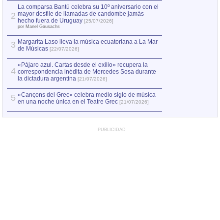
por Manel Gausachs
La comparsa Bantú celebra su 10º aniversario con el
mayor desfile de llamadas de candombe jamás
2
Capturan en Chile
2
hecho fuera de Uruguay
[25/07/2026]
el asesinato de Ví
por Manel Gausachs
Margarita Laso lleva la música ecuatoriana a La Mar
3
de Músicas
[22/07/2026]
«Pájaro azul. Cartas desde el exilio» recupera la
4
correspondencia inédita de Mercedes Sosa durante
la dictadura argentina
[21/07/2026]
«Cançons del Grec» celebra medio siglo de música
5
en una noche única en el Teatre Grec
[21/07/2026]
PUBLICIDAD