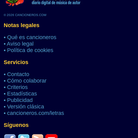
© 2026 CANCIONEROS.COM
Notas legales
•
Qué es cancioneros
•
Aviso legal
•
Política de cookies
Servicios
•
Contacto
•
Cómo colaborar
•
Criterios
•
Estadísticas
•
Publicidad
•
Versión clásica
•
cancioneros.com/letras
Síguenos