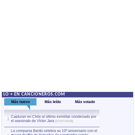
LO + EN CANCIONEROS.COM
Más nuevo
Más leído
Más votado
Capturan en Chile al último exmilitar condenado por
La comparsa Bantú
1
el asesinato de Víctor Jara
mayor desfile de
1
[27/07/2026]
hecho fuera de U
por Manel Gausachs
La comparsa Bantú celebra su 10º aniversario con el