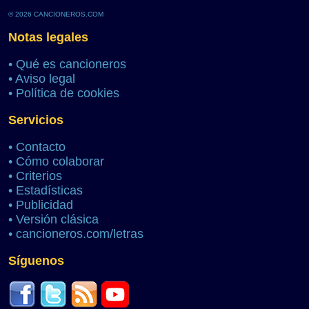
© 2026 CANCIONEROS.COM
Notas legales
•
Qué es cancioneros
•
Aviso legal
•
Política de cookies
Servicios
•
Contacto
•
Cómo colaborar
•
Criterios
•
Estadísticas
•
Publicidad
•
Versión clásica
•
cancioneros.com/letras
Síguenos