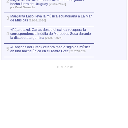
mayor desfile de llamadas de candombe jamás
2
Capturan en Chile
2
hecho fuera de Uruguay
[25/07/2026]
el asesinato de Ví
por Manel Gausachs
Margarita Laso lleva la música ecuatoriana a La Mar
3
de Músicas
[22/07/2026]
«Pájaro azul. Cartas desde el exilio» recupera la
4
correspondencia inédita de Mercedes Sosa durante
la dictadura argentina
[21/07/2026]
«Cançons del Grec» celebra medio siglo de música
5
en una noche única en el Teatre Grec
[21/07/2026]
PUBLICIDAD