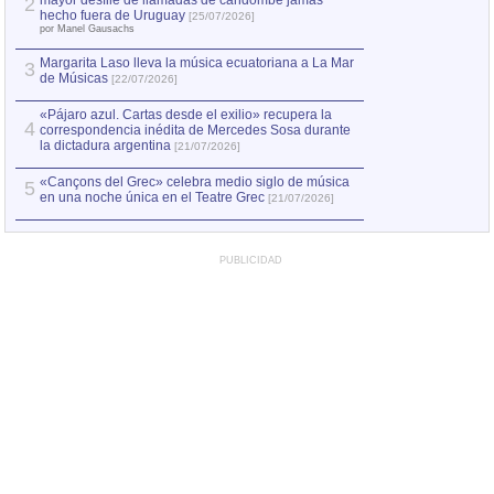
mayor desfile de llamadas de candombe jamás
2
hecho fuera de Uruguay
[25/07/2026]
por Manel Gausachs
Margarita Laso lleva la música ecuatoriana a La Mar
3
de Músicas
[22/07/2026]
«Pájaro azul. Cartas desde el exilio» recupera la
4
correspondencia inédita de Mercedes Sosa durante
la dictadura argentina
[21/07/2026]
«Cançons del Grec» celebra medio siglo de música
5
en una noche única en el Teatre Grec
[21/07/2026]
PUBLICIDAD