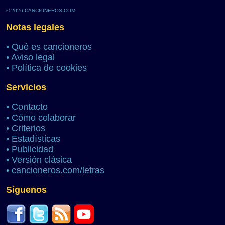
© 2026 CANCIONEROS.COM
Notas legales
•
Qué es cancioneros
•
Aviso legal
•
Política de cookies
Servicios
•
Contacto
•
Cómo colaborar
•
Criterios
•
Estadísticas
•
Publicidad
•
Versión clásica
•
cancioneros.com/letras
Síguenos