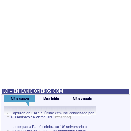
LO + EN CANCIONEROS.COM
Más nuevo
Más leído
Más votado
Capturan en Chile al último exmilitar condenado por
La comparsa Bantú
1
el asesinato de Víctor Jara
mayor desfile de
1
[27/07/2026]
hecho fuera de U
por Manel Gausachs
La comparsa Bantú celebra su 10º aniversario con el