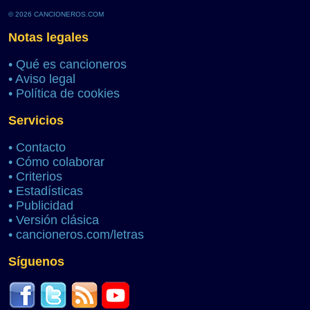
© 2026 CANCIONEROS.COM
Notas legales
•
Qué es cancioneros
•
Aviso legal
•
Política de cookies
Servicios
•
Contacto
•
Cómo colaborar
•
Criterios
•
Estadísticas
•
Publicidad
•
Versión clásica
•
cancioneros.com/letras
Síguenos