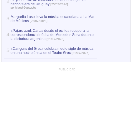
mayor desfile de llamadas de candombe jamás
2
Capturan en Chile
2
hecho fuera de Uruguay
[25/07/2026]
el asesinato de Ví
por Manel Gausachs
Margarita Laso lleva la música ecuatoriana a La Mar
3
de Músicas
[22/07/2026]
«Pájaro azul. Cartas desde el exilio» recupera la
4
correspondencia inédita de Mercedes Sosa durante
la dictadura argentina
[21/07/2026]
«Cançons del Grec» celebra medio siglo de música
5
en una noche única en el Teatre Grec
[21/07/2026]
PUBLICIDAD