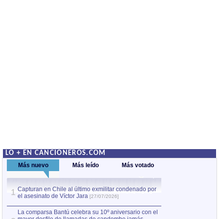
LO + EN CANCIONEROS.COM
Más nuevo
Más leído
Más votado
Capturan en Chile al último exmilitar condenado por
La comparsa Bantú
1
el asesinato de Víctor Jara
mayor desfile de
1
[27/07/2026]
hecho fuera de U
por Manel Gausachs
La comparsa Bantú celebra su 10º aniversario con el