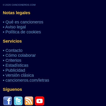
© 2026 CANCIONEROS.COM
Notas legales
•
Qué es cancioneros
•
Aviso legal
•
Política de cookies
Servicios
•
Contacto
•
Cómo colaborar
•
Criterios
•
Estadísticas
•
Publicidad
•
Versión clásica
•
cancioneros.com/letras
Síguenos