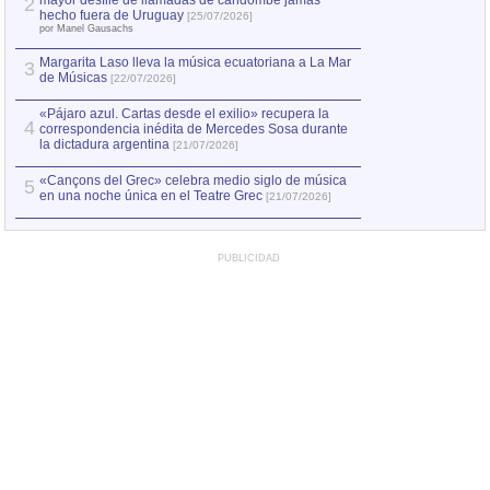
mayor desfile de llamadas de candombe jamás
2
Capturan en Chile
2
hecho fuera de Uruguay
[25/07/2026]
el asesinato de Ví
por Manel Gausachs
Margarita Laso lleva la música ecuatoriana a La Mar
3
de Músicas
[22/07/2026]
«Pájaro azul. Cartas desde el exilio» recupera la
4
correspondencia inédita de Mercedes Sosa durante
la dictadura argentina
[21/07/2026]
«Cançons del Grec» celebra medio siglo de música
5
en una noche única en el Teatre Grec
[21/07/2026]
PUBLICIDAD