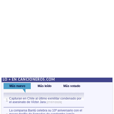
LO + EN CANCIONEROS.COM
Más nuevo
Más leído
Más votado
Capturan en Chile al último exmilitar condenado por
La comparsa Bantú
1
el asesinato de Víctor Jara
mayor desfile de
1
[27/07/2026]
hecho fuera de U
por Manel Gausachs
La comparsa Bantú celebra su 10º aniversario con el