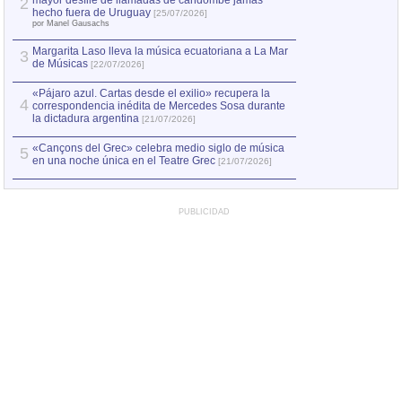
mayor desfile de llamadas de candombe jamás
2
Capturan en Chile
2
hecho fuera de Uruguay
[25/07/2026]
el asesinato de Ví
por Manel Gausachs
Margarita Laso lleva la música ecuatoriana a La Mar
3
de Músicas
[22/07/2026]
«Pájaro azul. Cartas desde el exilio» recupera la
4
correspondencia inédita de Mercedes Sosa durante
la dictadura argentina
[21/07/2026]
«Cançons del Grec» celebra medio siglo de música
5
en una noche única en el Teatre Grec
[21/07/2026]
PUBLICIDAD