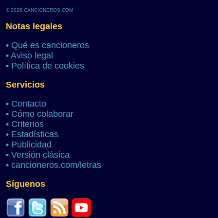
© 2026 CANCIONEROS.COM
Notas legales
•
Qué es cancioneros
•
Aviso legal
•
Política de cookies
Servicios
•
Contacto
•
Cómo colaborar
•
Criterios
•
Estadísticas
•
Publicidad
•
Versión clásica
•
cancioneros.com/letras
Síguenos