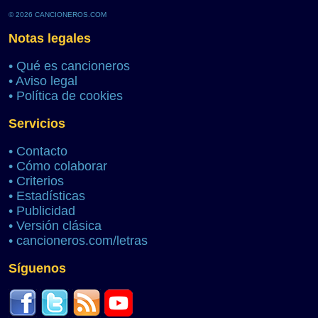
© 2026 CANCIONEROS.COM
Notas legales
•
Qué es cancioneros
•
Aviso legal
•
Política de cookies
Servicios
•
Contacto
•
Cómo colaborar
•
Criterios
•
Estadísticas
•
Publicidad
•
Versión clásica
•
cancioneros.com/letras
Síguenos