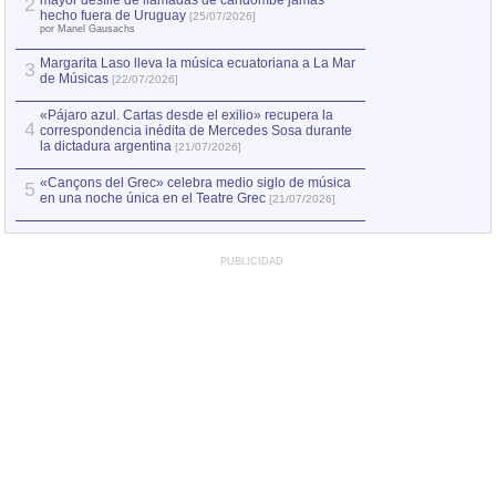
mayor desfile de llamadas de candombe jamás
2
Capturan en Chile
2
hecho fuera de Uruguay
[25/07/2026]
el asesinato de Ví
por Manel Gausachs
Margarita Laso lleva la música ecuatoriana a La Mar
3
de Músicas
[22/07/2026]
«Pájaro azul. Cartas desde el exilio» recupera la
4
correspondencia inédita de Mercedes Sosa durante
la dictadura argentina
[21/07/2026]
«Cançons del Grec» celebra medio siglo de música
5
en una noche única en el Teatre Grec
[21/07/2026]
PUBLICIDAD