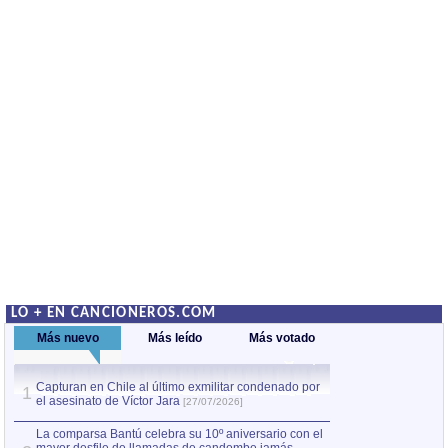
LO + EN CANCIONEROS.COM
Más nuevo
Más leído
Más votado
Capturan en Chile al último exmilitar condenado por
La comparsa Bantú
1
el asesinato de Víctor Jara
mayor desfile de
1
[27/07/2026]
hecho fuera de U
por Manel Gausachs
La comparsa Bantú celebra su 10º aniversario con el