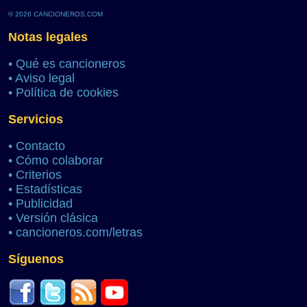
© 2026 CANCIONEROS.COM
Notas legales
•
Qué es cancioneros
•
Aviso legal
•
Política de cookies
Servicios
•
Contacto
•
Cómo colaborar
•
Criterios
•
Estadísticas
•
Publicidad
•
Versión clásica
•
cancioneros.com/letras
Síguenos