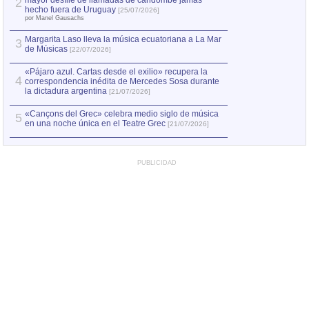
mayor desfile de llamadas de candombe jamás
2
hecho fuera de Uruguay
[25/07/2026]
por Manel Gausachs
Margarita Laso lleva la música ecuatoriana a La Mar
3
de Músicas
[22/07/2026]
«Pájaro azul. Cartas desde el exilio» recupera la
4
correspondencia inédita de Mercedes Sosa durante
la dictadura argentina
[21/07/2026]
«Cançons del Grec» celebra medio siglo de música
5
en una noche única en el Teatre Grec
[21/07/2026]
PUBLICIDAD