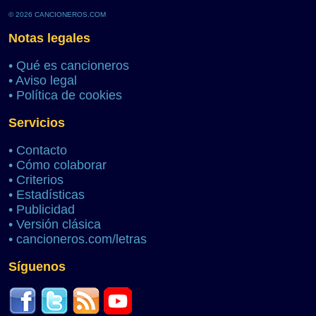
© 2026 CANCIONEROS.COM
Notas legales
•
Qué es cancioneros
•
Aviso legal
•
Política de cookies
Servicios
•
Contacto
•
Cómo colaborar
•
Criterios
•
Estadísticas
•
Publicidad
•
Versión clásica
•
cancioneros.com/letras
Síguenos