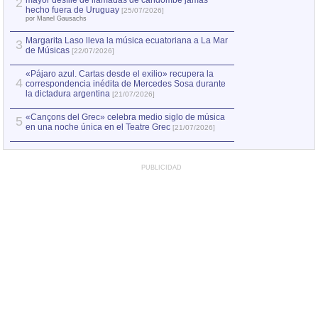
mayor desfile de llamadas de candombe jamás
2
hecho fuera de Uruguay
[25/07/2026]
por Manel Gausachs
Margarita Laso lleva la música ecuatoriana a La Mar
3
de Músicas
[22/07/2026]
«Pájaro azul. Cartas desde el exilio» recupera la
4
correspondencia inédita de Mercedes Sosa durante
la dictadura argentina
[21/07/2026]
«Cançons del Grec» celebra medio siglo de música
5
en una noche única en el Teatre Grec
[21/07/2026]
PUBLICIDAD