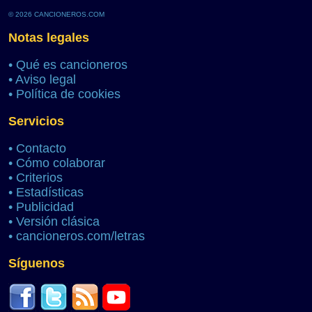
© 2026 CANCIONEROS.COM
Notas legales
•
Qué es cancioneros
•
Aviso legal
•
Política de cookies
Servicios
•
Contacto
•
Cómo colaborar
•
Criterios
•
Estadísticas
•
Publicidad
•
Versión clásica
•
cancioneros.com/letras
Síguenos