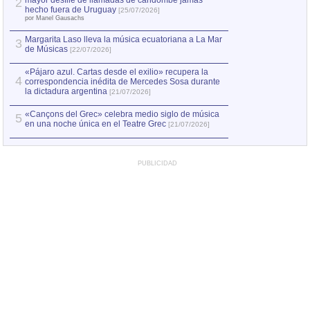
mayor desfile de llamadas de candombe jamás
2
hecho fuera de Uruguay
[25/07/2026]
por Manel Gausachs
Margarita Laso lleva la música ecuatoriana a La Mar
3
de Músicas
[22/07/2026]
«Pájaro azul. Cartas desde el exilio» recupera la
4
correspondencia inédita de Mercedes Sosa durante
la dictadura argentina
[21/07/2026]
«Cançons del Grec» celebra medio siglo de música
5
en una noche única en el Teatre Grec
[21/07/2026]
PUBLICIDAD