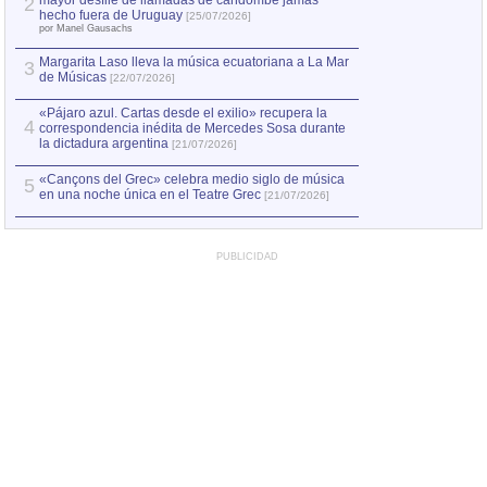
mayor desfile de llamadas de candombe jamás
2
Capturan en Chile
2
hecho fuera de Uruguay
[25/07/2026]
el asesinato de Ví
por Manel Gausachs
Margarita Laso lleva la música ecuatoriana a La Mar
3
de Músicas
[22/07/2026]
«Pájaro azul. Cartas desde el exilio» recupera la
4
correspondencia inédita de Mercedes Sosa durante
la dictadura argentina
[21/07/2026]
«Cançons del Grec» celebra medio siglo de música
5
en una noche única en el Teatre Grec
[21/07/2026]
PUBLICIDAD