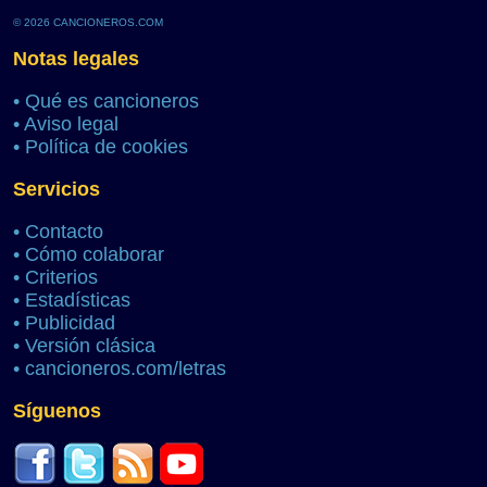
© 2026 CANCIONEROS.COM
Notas legales
•
Qué es cancioneros
•
Aviso legal
•
Política de cookies
Servicios
•
Contacto
•
Cómo colaborar
•
Criterios
•
Estadísticas
•
Publicidad
•
Versión clásica
•
cancioneros.com/letras
Síguenos