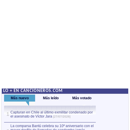
LO + EN CANCIONEROS.COM
Más nuevo
Más leído
Más votado
Capturan en Chile al último exmilitar condenado por
La comparsa Bantú
1
el asesinato de Víctor Jara
mayor desfile de
1
[27/07/2026]
hecho fuera de U
por Manel Gausachs
La comparsa Bantú celebra su 10º aniversario con el