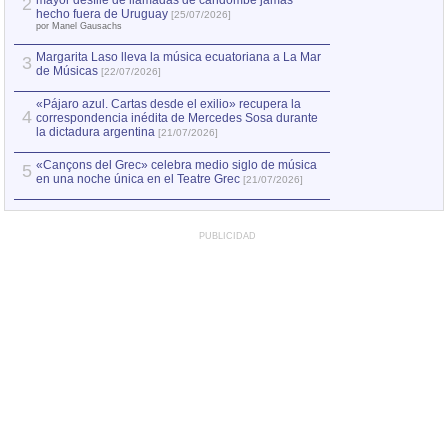
mayor desfile de llamadas de candombe jamás
2
Capturan en Chile
2
hecho fuera de Uruguay
[25/07/2026]
el asesinato de Ví
por Manel Gausachs
Margarita Laso lleva la música ecuatoriana a La Mar
3
de Músicas
[22/07/2026]
«Pájaro azul. Cartas desde el exilio» recupera la
4
correspondencia inédita de Mercedes Sosa durante
la dictadura argentina
[21/07/2026]
«Cançons del Grec» celebra medio siglo de música
5
en una noche única en el Teatre Grec
[21/07/2026]
PUBLICIDAD