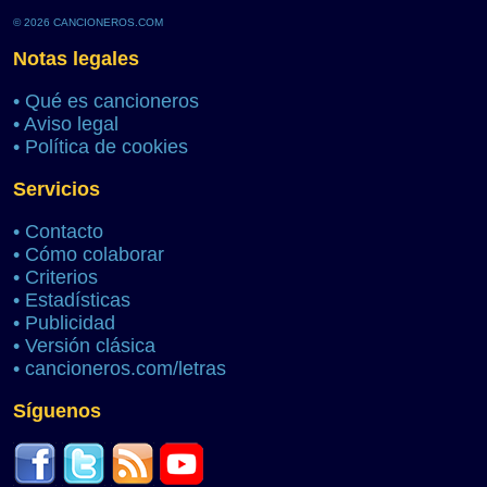
© 2026 CANCIONEROS.COM
Notas legales
•
Qué es cancioneros
•
Aviso legal
•
Política de cookies
Servicios
•
Contacto
•
Cómo colaborar
•
Criterios
•
Estadísticas
•
Publicidad
•
Versión clásica
•
cancioneros.com/letras
Síguenos