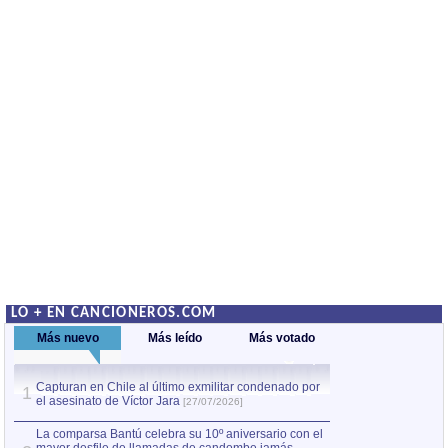
LO + EN CANCIONEROS.COM
Más nuevo
Más leído
Más votado
Capturan en Chile al último exmilitar condenado por
La comparsa Bantú
1
el asesinato de Víctor Jara
mayor desfile de
1
[27/07/2026]
hecho fuera de U
por Manel Gausachs
La comparsa Bantú celebra su 10º aniversario con el