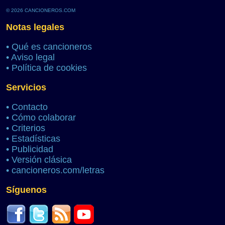
© 2026 CANCIONEROS.COM
Notas legales
•
Qué es cancioneros
•
Aviso legal
•
Política de cookies
Servicios
•
Contacto
•
Cómo colaborar
•
Criterios
•
Estadísticas
•
Publicidad
•
Versión clásica
•
cancioneros.com/letras
Síguenos