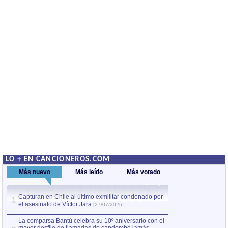
LO + EN CANCIONEROS.COM
Más nuevo
Más leído
Más votado
Capturan en Chile al último exmilitar condenado por
La comparsa Bantú
1
el asesinato de Víctor Jara
mayor desfile de
1
[27/07/2026]
hecho fuera de U
por Manel Gausachs
La comparsa Bantú celebra su 10º aniversario con el