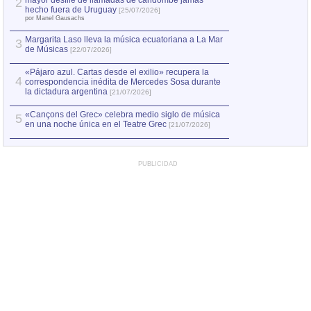
mayor desfile de llamadas de candombe jamás
2
Capturan en Chile
2
hecho fuera de Uruguay
[25/07/2026]
el asesinato de Ví
por Manel Gausachs
Margarita Laso lleva la música ecuatoriana a La Mar
3
de Músicas
[22/07/2026]
«Pájaro azul. Cartas desde el exilio» recupera la
4
correspondencia inédita de Mercedes Sosa durante
la dictadura argentina
[21/07/2026]
«Cançons del Grec» celebra medio siglo de música
5
en una noche única en el Teatre Grec
[21/07/2026]
PUBLICIDAD