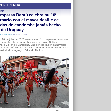
EN PORTADA
MBE
mparsa Bantú celebra su 10º
rsario con el mayor desfile de
adas de candombe jamás hecho
a de Uruguay
l Gausachs
el 25/07/2026
o 18 de julio de 2026 se reunieron 11 comparsas de todo el
o español en la pequeña localidad de Palau-Solità i
s, a 25 km de Barcelona. Una concentración carnavalera
 que finalizó con un concierto de todo un referente de este
usical afrouruguayo, Eduardo Da Luz.