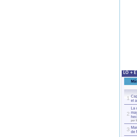
LO + 
Má
Cap
1
el 
La 
may
2
hec
por 
Mar
3
de 