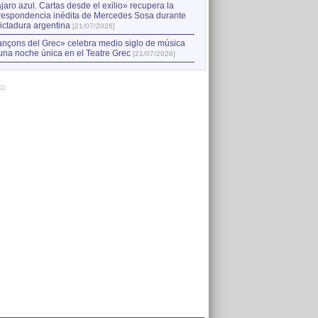
jaro azul. Cartas desde el exilio» recupera la
respondencia inédita de Mercedes Sosa durante
dictadura argentina
[21/07/2026]
nçons del Grec» celebra medio siglo de música
una noche única en el Teatre Grec
[21/07/2026]
AD