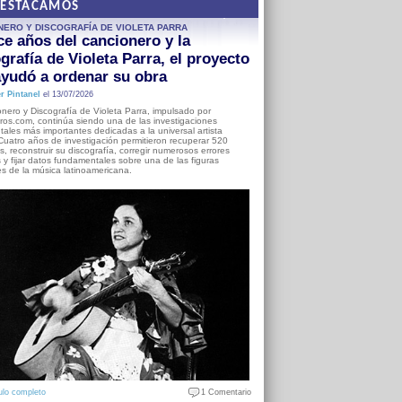
DESTACAMOS
NERO Y DISCOGRAFÍA DE VIOLETA PARRA
e años del cancionero y la
grafía de Violeta Parra, el proyecto
yudó a ordenar su obra
r Pintanel
el 13/07/2026
nero y Discografía de Violeta Parra, impulsado por
ros.com, continúa siendo una de las investigaciones
ales más importantes dedicadas a la universal artista
Cuatro años de investigación permitieron recuperar 520
, reconstruir su discografía, corregir numerosos errores
s y fijar datos fundamentales sobre una de las figuras
es de la música latinoamericana.
ulo completo
1 Comentario