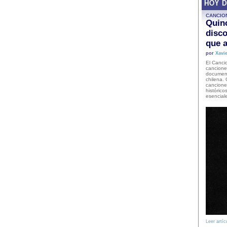
HOY 
CANCIO
Quinc
disco
que a
por
Xavie
El Cancio
cancione
document
chilena. 
canciones
histórico
esencial
Leer artíc