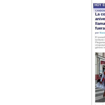
HOY 
CANDO
La co
anive
llam
fuer
por
Mane
El pasad
territori
Plegaman
uruguaya
género m