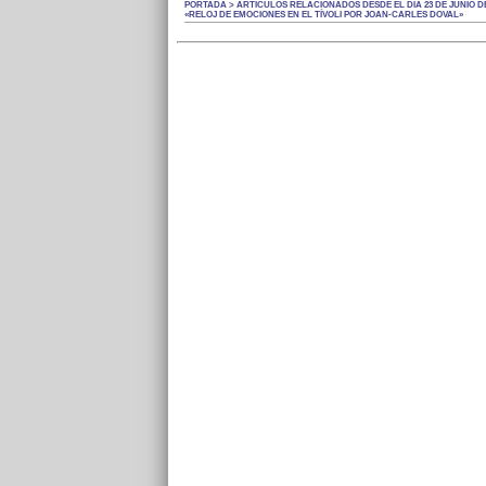
PORTADA > ARTÍCULOS RELACIONADOS DESDE EL DÍA 23 DE JUNIO DE
«RELOJ DE EMOCIONES EN EL TÍVOLI POR JOAN-CARLES DOVAL»