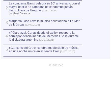
por Manel Gausachs
La comparsa Bantú celebra su 10º aniversario con el
mayor desfile de llamadas de candombe jamás
2
Capturan en Chile
2
hecho fuera de Uruguay
[25/07/2026]
el asesinato de Ví
por Manel Gausachs
Margarita Laso lleva la música ecuatoriana a La Mar
3
de Músicas
[22/07/2026]
«Pájaro azul. Cartas desde el exilio» recupera la
4
correspondencia inédita de Mercedes Sosa durante
la dictadura argentina
[21/07/2026]
«Cançons del Grec» celebra medio siglo de música
5
en una noche única en el Teatre Grec
[21/07/2026]
PUBLICIDAD