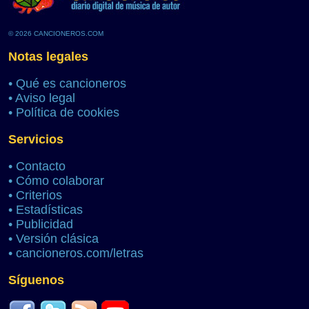
© 2026 CANCIONEROS.COM
Notas legales
•
Qué es cancioneros
•
Aviso legal
•
Política de cookies
Servicios
•
Contacto
•
Cómo colaborar
•
Criterios
•
Estadísticas
•
Publicidad
•
Versión clásica
•
cancioneros.com/letras
Síguenos