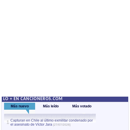
LO + EN CANCIONEROS.COM
Más nuevo
Más leído
Más votado
Capturan en Chile al último exmilitar condenado por
La comparsa Bantú
1
el asesinato de Víctor Jara
mayor desfile de
1
[27/07/2026]
hecho fuera de U