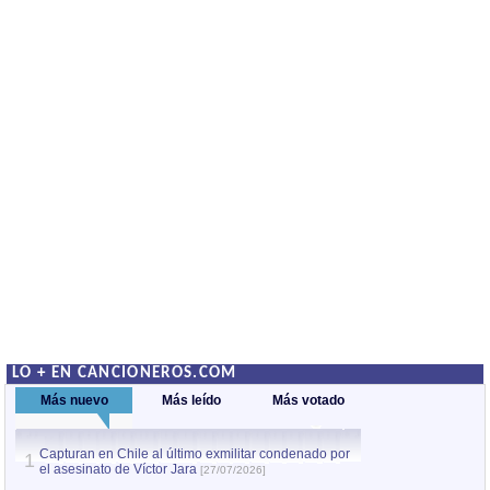
LO + EN CANCIONEROS.COM
Más nuevo
Más leído
Más votado
Capturan en Chile al último exmilitar condenado por
La comparsa Bantú
1
el asesinato de Víctor Jara
mayor desfile de
1
[27/07/2026]
hecho fuera de U