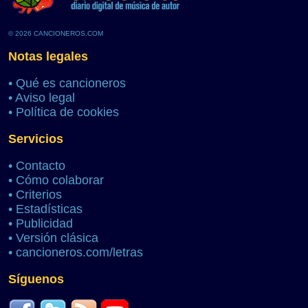
© 2026 CANCIONEROS.COM
Notas legales
•
Qué es cancioneros
•
Aviso legal
•
Política de cookies
Servicios
•
Contacto
•
Cómo colaborar
•
Criterios
•
Estadísticas
•
Publicidad
•
Versión clásica
•
cancioneros.com/letras
Síguenos