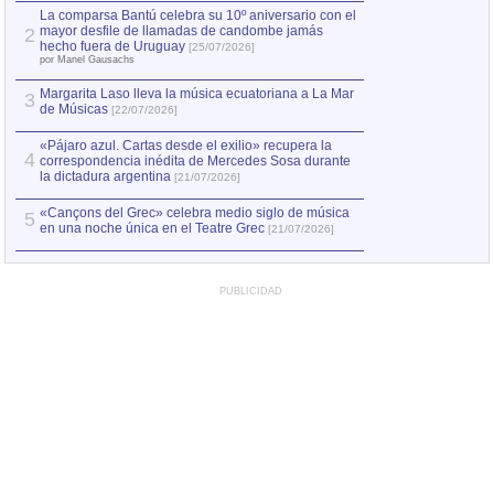
por Manel Gausachs
La comparsa Bantú celebra su 10º aniversario con el
mayor desfile de llamadas de candombe jamás
2
Capturan en Chile
2
hecho fuera de Uruguay
[25/07/2026]
el asesinato de Ví
por Manel Gausachs
Margarita Laso lleva la música ecuatoriana a La Mar
3
de Músicas
[22/07/2026]
«Pájaro azul. Cartas desde el exilio» recupera la
4
correspondencia inédita de Mercedes Sosa durante
la dictadura argentina
[21/07/2026]
«Cançons del Grec» celebra medio siglo de música
5
en una noche única en el Teatre Grec
[21/07/2026]
PUBLICIDAD