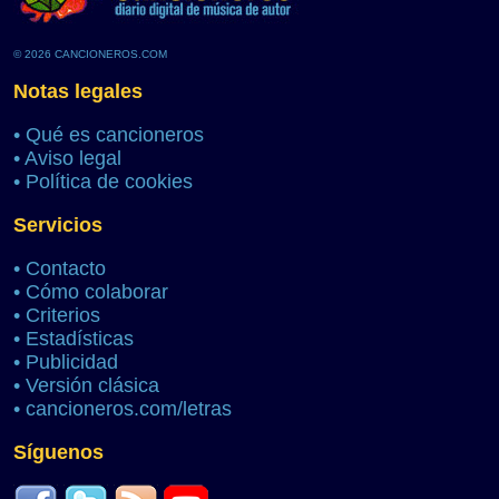
© 2026 CANCIONEROS.COM
Notas legales
•
Qué es cancioneros
•
Aviso legal
•
Política de cookies
Servicios
•
Contacto
•
Cómo colaborar
•
Criterios
•
Estadísticas
•
Publicidad
•
Versión clásica
•
cancioneros.com/letras
Síguenos