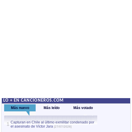
LO + EN CANCIONEROS.COM
Más nuevo
Más leído
Más votado
Capturan en Chile al último exmilitar condenado por
La comparsa Bantú
1
el asesinato de Víctor Jara
mayor desfile de
1
[27/07/2026]
hecho fuera de U