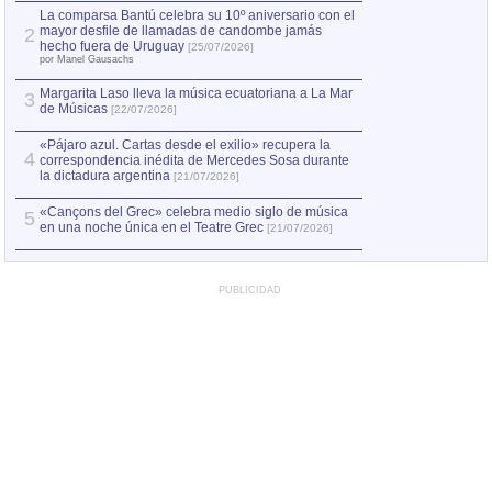
por Manel Gausachs
La comparsa Bantú celebra su 10º aniversario con el
mayor desfile de llamadas de candombe jamás
2
Capturan en Chile
2
hecho fuera de Uruguay
[25/07/2026]
el asesinato de Ví
por Manel Gausachs
Margarita Laso lleva la música ecuatoriana a La Mar
3
de Músicas
[22/07/2026]
«Pájaro azul. Cartas desde el exilio» recupera la
4
correspondencia inédita de Mercedes Sosa durante
la dictadura argentina
[21/07/2026]
«Cançons del Grec» celebra medio siglo de música
5
en una noche única en el Teatre Grec
[21/07/2026]
PUBLICIDAD