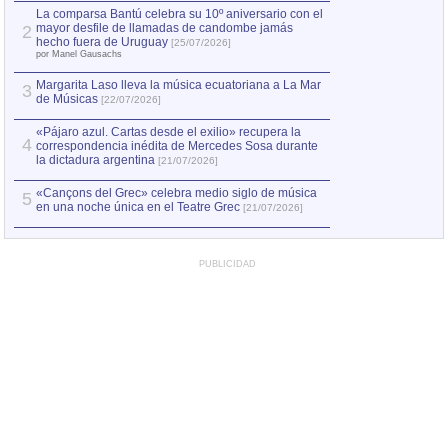
por Manel Gausachs
La comparsa Bantú celebra su 10º aniversario con el
mayor desfile de llamadas de candombe jamás
2
Capturan en Chile
2
hecho fuera de Uruguay
[25/07/2026]
el asesinato de Ví
por Manel Gausachs
Margarita Laso lleva la música ecuatoriana a La Mar
Margarita Laso ll
3
3
de Músicas
de Músicas
[22/07/2026]
[22/07
«Pájaro azul. Cartas desde el exilio» recupera la
4
correspondencia inédita de Mercedes Sosa durante
la dictadura argentina
[21/07/2026]
«Cançons del Grec» celebra medio siglo de música
5
en una noche única en el Teatre Grec
[21/07/2026]
PUBLICIDAD