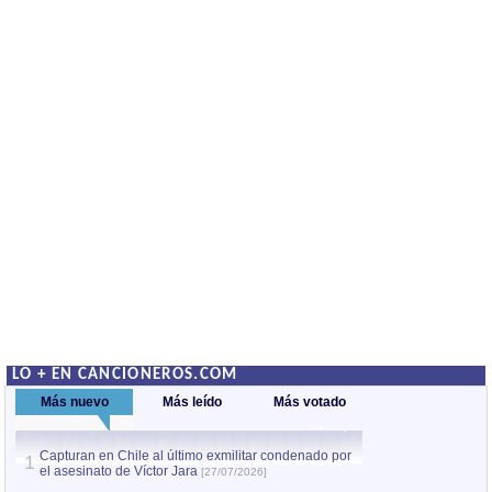
LO + EN CANCIONEROS.COM
Más nuevo
Más leído
Más votado
Capturan en Chile al último exmilitar condenado por
La comparsa Bantú
1
el asesinato de Víctor Jara
mayor desfile de
1
[27/07/2026]
hecho fuera de U