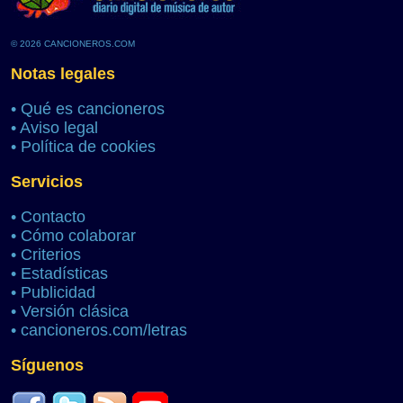
© 2026 CANCIONEROS.COM
Notas legales
•
Qué es cancioneros
•
Aviso legal
•
Política de cookies
Servicios
•
Contacto
•
Cómo colaborar
•
Criterios
•
Estadísticas
•
Publicidad
•
Versión clásica
•
cancioneros.com/letras
Síguenos