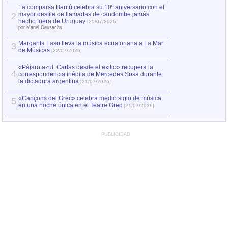
por Manel Gausachs
La comparsa Bantú celebra su 10º aniversario con el
mayor desfile de llamadas de candombe jamás
2
Capturan en Chile
2
hecho fuera de Uruguay
[25/07/2026]
el asesinato de Ví
por Manel Gausachs
Margarita Laso lleva la música ecuatoriana a La Mar
3
de Músicas
[22/07/2026]
«Pájaro azul. Cartas desde el exilio» recupera la
4
correspondencia inédita de Mercedes Sosa durante
la dictadura argentina
[21/07/2026]
«Cançons del Grec» celebra medio siglo de música
5
en una noche única en el Teatre Grec
[21/07/2026]
PUBLICIDAD