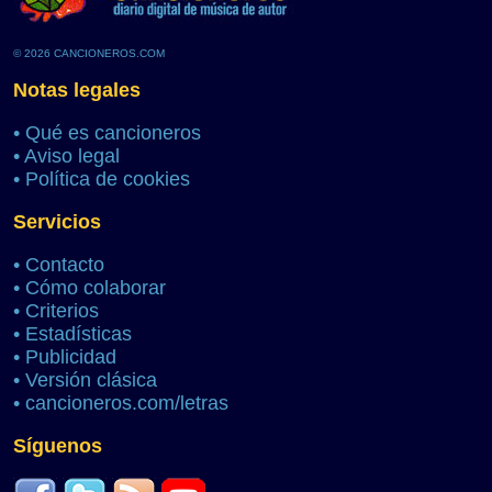
© 2026 CANCIONEROS.COM
Notas legales
•
Qué es cancioneros
•
Aviso legal
•
Política de cookies
Servicios
•
Contacto
•
Cómo colaborar
•
Criterios
•
Estadísticas
•
Publicidad
•
Versión clásica
•
cancioneros.com/letras
Síguenos