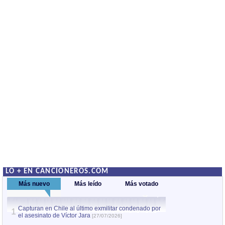
LO + EN CANCIONEROS.COM
Más nuevo
Más leído
Más votado
Capturan en Chile al último exmilitar condenado por
La comparsa Bantú
1
el asesinato de Víctor Jara
mayor desfile de
1
[27/07/2026]
hecho fuera de U