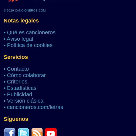
© 2026 CANCIONEROS.COM
Notas legales
•
Qué es cancioneros
•
Aviso legal
•
Política de cookies
Servicios
•
Contacto
•
Cómo colaborar
•
Criterios
•
Estadísticas
•
Publicidad
•
Versión clásica
•
cancioneros.com/letras
Síguenos