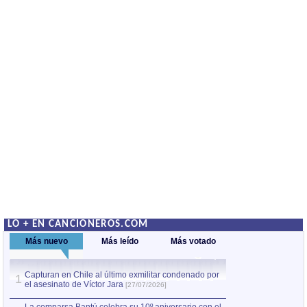
LO + EN CANCIONEROS.COM
Más nuevo
Más leído
Más votado
Capturan en Chile al último exmilitar condenado por
La comparsa Bantú
1
el asesinato de Víctor Jara
mayor desfile de
1
[27/07/2026]
hecho fuera de U
por Manel Gausachs