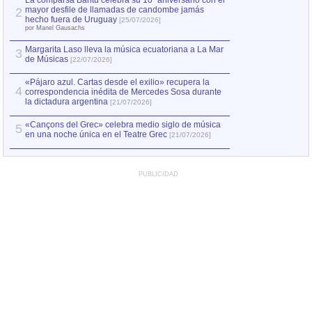
La comparsa Bantú celebra su 10º aniversario con el
mayor desfile de llamadas de candombe jamás
2
Capturan en Chile
2
hecho fuera de Uruguay
[25/07/2026]
el asesinato de Ví
por Manel Gausachs
Margarita Laso lleva la música ecuatoriana a La Mar
3
de Músicas
[22/07/2026]
«Pájaro azul. Cartas desde el exilio» recupera la
4
correspondencia inédita de Mercedes Sosa durante
la dictadura argentina
[21/07/2026]
«Cançons del Grec» celebra medio siglo de música
5
en una noche única en el Teatre Grec
[21/07/2026]
PUBLICIDAD