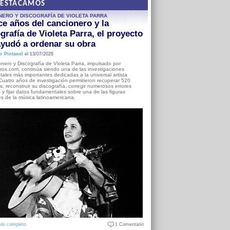
DESTACAMOS
NERO Y DISCOGRAFÍA DE VIOLETA PARRA
e años del cancionero y la
grafía de Violeta Parra, el proyecto
yudó a ordenar su obra
r Pintanel
el 13/07/2026
nero y Discografía de Violeta Parra, impulsado por
ros.com, continúa siendo una de las investigaciones
ales más importantes dedicadas a la universal artista
Cuatro años de investigación permitieron recuperar 520
, reconstruir su discografía, corregir numerosos errores
s y fijar datos fundamentales sobre una de las figuras
es de la música latinoamericana.
ulo completo
1 Comentario