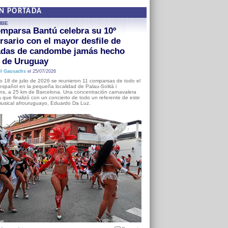
EN PORTADA
MBE
mparsa Bantú celebra su 10º
rsario con el mayor desfile de
adas de candombe jamás hecho
a de Uruguay
l Gausachs
el 25/07/2026
o 18 de julio de 2026 se reunieron 11 comparsas de todo el
o español en la pequeña localidad de Palau-Solità i
s, a 25 km de Barcelona. Una concentración carnavalera
 que finalizó con un concierto de todo un referente de este
usical afrouruguayo, Eduardo Da Luz.