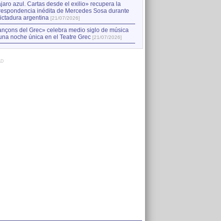
jaro azul. Cartas desde el exilio» recupera la
respondencia inédita de Mercedes Sosa durante
dictadura argentina
[21/07/2026]
nçons del Grec» celebra medio siglo de música
una noche única en el Teatre Grec
[21/07/2026]
AD