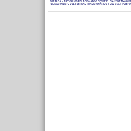
PORTADA > ARTÍCULOS RELACIONADOS DESDE EL DÍA 22 DE MAYO DE
«EL NACIMIENTO DEL FESTIVAL TRADICIONÀRIUS Y DEL C.A.T. POR 