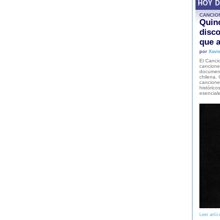
HOY 
CANCIO
Quinc
disco
que a
por
Xavie
El Cancio
cancione
document
chilena. 
canciones
histórico
esencial
Leer artíc