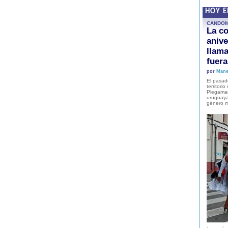
HOY 
CANDO
La co
anive
llam
fuer
por
Mane
El pasad
territori
Plegaman
uruguaya
género m