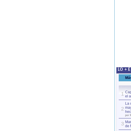
LO + 
Má
Cap
1
el 
La 
may
2
hec
por 
Mar
3
de 