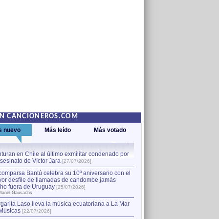
EN CANCIONEROS.COM
s nuevo
Más leído
Más votado
turan en Chile al último exmilitar condenado por
La comparsa Bantú celebra s
asesinato de Víctor Jara
mayor desfile de llamadas
1
[27/07/2026]
hecho fuera de Uruguay
[25
comparsa Bantú celebra su 10º aniversario con el
por Manel Gausachs
or desfile de llamadas de candombe jamás
Capturan en Chile al último
2
ho fuera de Uruguay
[25/07/2026]
el asesinato de Víctor Jara
[
Manel Gausachs
garita Laso lleva la música ecuatoriana a La Mar
Margarita Laso lleva la mús
3
Músicas
de Músicas
[22/07/2026]
[22/07/2026]