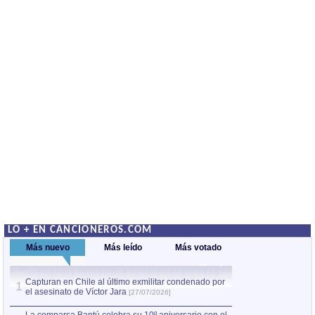
LO + EN CANCIONEROS.COM
Más nuevo
Más leído
Más votado
Capturan en Chile al último exmilitar condenado por
La comparsa Bantú
1
el asesinato de Víctor Jara
mayor desfile de
1
[27/07/2026]
hecho fuera de U
por Manel Gausachs