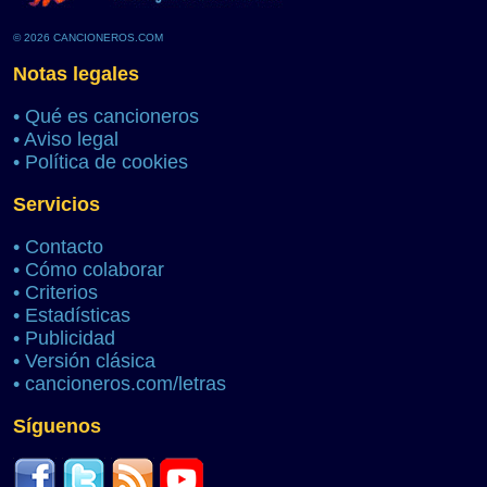
© 2026 CANCIONEROS.COM
Notas legales
•
Qué es cancioneros
•
Aviso legal
•
Política de cookies
Servicios
•
Contacto
•
Cómo colaborar
•
Criterios
•
Estadísticas
•
Publicidad
•
Versión clásica
•
cancioneros.com/letras
Síguenos