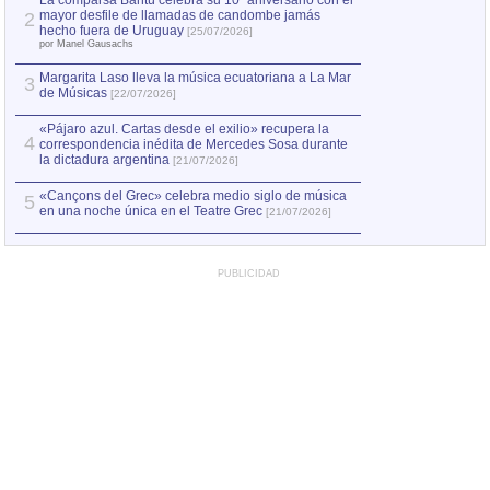
La comparsa Bantú celebra su 10º aniversario con el
mayor desfile de llamadas de candombe jamás
2
Capturan en Chile
2
hecho fuera de Uruguay
[25/07/2026]
el asesinato de Ví
por Manel Gausachs
Margarita Laso lleva la música ecuatoriana a La Mar
3
de Músicas
[22/07/2026]
«Pájaro azul. Cartas desde el exilio» recupera la
4
correspondencia inédita de Mercedes Sosa durante
la dictadura argentina
[21/07/2026]
«Cançons del Grec» celebra medio siglo de música
5
en una noche única en el Teatre Grec
[21/07/2026]
PUBLICIDAD