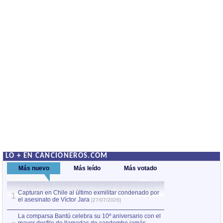
LO + EN CANCIONEROS.COM
Más nuevo
Más leído
Más votado
Capturan en Chile al último exmilitar condenado por
La comparsa Bantú
1
el asesinato de Víctor Jara
mayor desfile de
1
[27/07/2026]
hecho fuera de U
por Manel Gausachs
La comparsa Bantú celebra su 10º aniversario con el