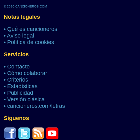
© 2026 CANCIONEROS.COM
Notas legales
•
Qué es cancioneros
•
Aviso legal
•
Política de cookies
Servicios
•
Contacto
•
Cómo colaborar
•
Criterios
•
Estadísticas
•
Publicidad
•
Versión clásica
•
cancioneros.com/letras
Síguenos