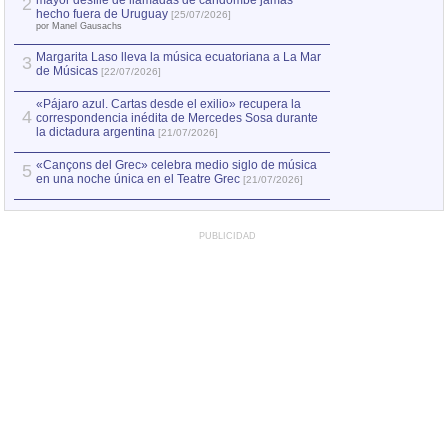
mayor desfile de llamadas de candombe jamás
2
Capturan en Chile
2
hecho fuera de Uruguay
[25/07/2026]
el asesinato de Ví
por Manel Gausachs
Margarita Laso lleva la música ecuatoriana a La Mar
3
de Músicas
[22/07/2026]
«Pájaro azul. Cartas desde el exilio» recupera la
4
correspondencia inédita de Mercedes Sosa durante
la dictadura argentina
[21/07/2026]
«Cançons del Grec» celebra medio siglo de música
5
en una noche única en el Teatre Grec
[21/07/2026]
PUBLICIDAD