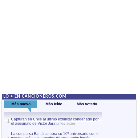
LO + EN CANCIONEROS.COM
Más nuevo
Más leído
Más votado
Capturan en Chile al último exmilitar condenado por
La comparsa Bantú
1
el asesinato de Víctor Jara
mayor desfile de
1
[27/07/2026]
hecho fuera de U
por Manel Gausachs
La comparsa Bantú celebra su 10º aniversario con el