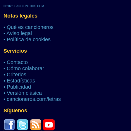
© 2026 CANCIONEROS.COM
Notas legales
•
Qué es cancioneros
•
Aviso legal
•
Política de cookies
Servicios
•
Contacto
•
Cómo colaborar
•
Criterios
•
Estadísticas
•
Publicidad
•
Versión clásica
•
cancioneros.com/letras
Síguenos