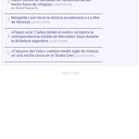
mayor desfile de llamadas de candombe jamás
2
Capturan en Chile
2
hecho fuera de Uruguay
[25/07/2026]
el asesinato de Ví
por Manel Gausachs
Margarita Laso lleva la música ecuatoriana a La Mar
3
de Músicas
[22/07/2026]
«Pájaro azul. Cartas desde el exilio» recupera la
4
correspondencia inédita de Mercedes Sosa durante
la dictadura argentina
[21/07/2026]
«Cançons del Grec» celebra medio siglo de música
5
en una noche única en el Teatre Grec
[21/07/2026]
PUBLICIDAD