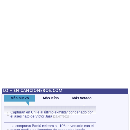
LO + EN CANCIONEROS.COM
Más nuevo
Más leído
Más votado
Capturan en Chile al último exmilitar condenado por
La comparsa Bantú
1
el asesinato de Víctor Jara
mayor desfile de
1
[27/07/2026]
hecho fuera de U
por Manel Gausachs
La comparsa Bantú celebra su 10º aniversario con el