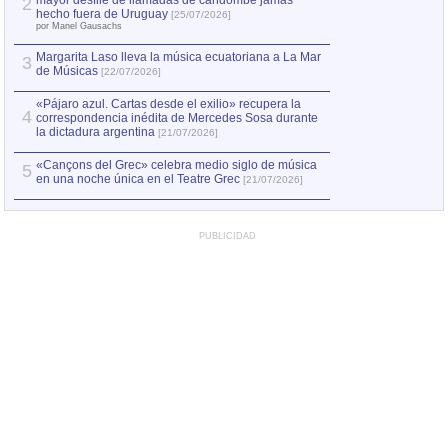
mayor desfile de llamadas de candombe jamás
2
Capturan en Chile
2
hecho fuera de Uruguay
[25/07/2026]
el asesinato de Ví
por Manel Gausachs
Margarita Laso lleva la música ecuatoriana a La Mar
3
de Músicas
[22/07/2026]
«Pájaro azul. Cartas desde el exilio» recupera la
4
correspondencia inédita de Mercedes Sosa durante
la dictadura argentina
[21/07/2026]
«Cançons del Grec» celebra medio siglo de música
5
en una noche única en el Teatre Grec
[21/07/2026]
PUBLICIDAD