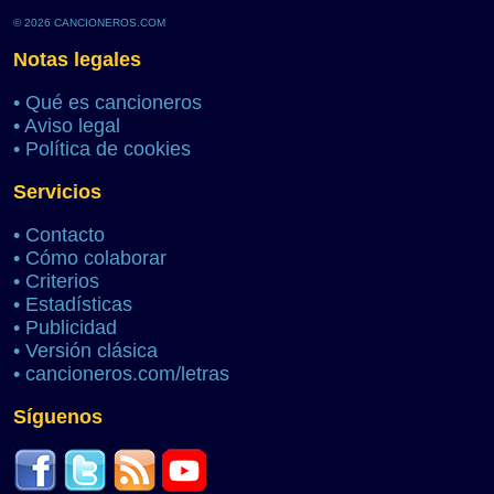
© 2026 CANCIONEROS.COM
Notas legales
•
Qué es cancioneros
•
Aviso legal
•
Política de cookies
Servicios
•
Contacto
•
Cómo colaborar
•
Criterios
•
Estadísticas
•
Publicidad
•
Versión clásica
•
cancioneros.com/letras
Síguenos