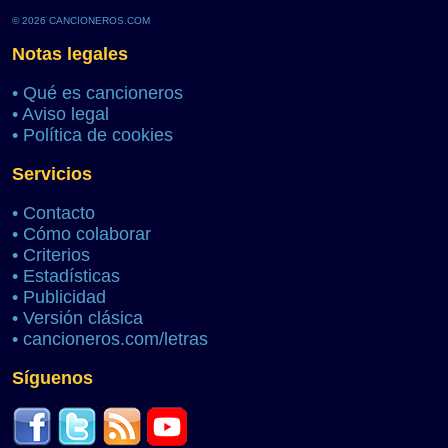
© 2026 CANCIONEROS.COM
Notas legales
•
Qué es cancioneros
•
Aviso legal
•
Política de cookies
Servicios
•
Contacto
•
Cómo colaborar
•
Criterios
•
Estadísticas
•
Publicidad
•
Versión clásica
•
cancioneros.com/letras
Síguenos