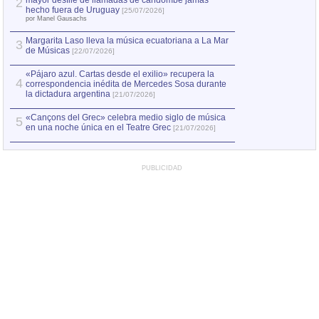
mayor desfile de llamadas de candombe jamás
2
Capturan en Chile
2
hecho fuera de Uruguay
[25/07/2026]
el asesinato de Ví
por Manel Gausachs
Margarita Laso lleva la música ecuatoriana a La Mar
3
de Músicas
[22/07/2026]
«Pájaro azul. Cartas desde el exilio» recupera la
4
correspondencia inédita de Mercedes Sosa durante
la dictadura argentina
[21/07/2026]
«Cançons del Grec» celebra medio siglo de música
5
en una noche única en el Teatre Grec
[21/07/2026]
PUBLICIDAD