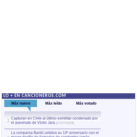
LO + EN CANCIONEROS.COM
Más nuevo
Más leído
Más votado
Capturan en Chile al último exmilitar condenado por
La comparsa Bantú
1
el asesinato de Víctor Jara
mayor desfile de
1
[27/07/2026]
hecho fuera de U
por Manel Gausachs
La comparsa Bantú celebra su 10º aniversario con el