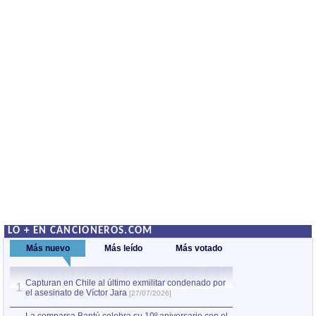
LO + EN CANCIONEROS.COM
Más nuevo
Más leído
Más votado
Capturan en Chile al último exmilitar condenado por
La comparsa Bantú
1
el asesinato de Víctor Jara
mayor desfile de
1
[27/07/2026]
hecho fuera de U
por Manel Gausachs