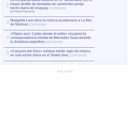
La comparsa Bantú celebra su 10º aniversario con el
mayor desfile de llamadas de candombe jamás
2
Capturan en Chile
2
hecho fuera de Uruguay
[25/07/2026]
el asesinato de Ví
por Manel Gausachs
Margarita Laso lleva la música ecuatoriana a La Mar
3
de Músicas
[22/07/2026]
«Pájaro azul. Cartas desde el exilio» recupera la
4
correspondencia inédita de Mercedes Sosa durante
la dictadura argentina
[21/07/2026]
«Cançons del Grec» celebra medio siglo de música
5
en una noche única en el Teatre Grec
[21/07/2026]
PUBLICIDAD