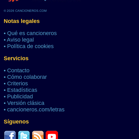
© 2026 CANCIONEROS.COM
Notas legales
•
Qué es cancioneros
•
Aviso legal
•
Política de cookies
Servicios
•
Contacto
•
Cómo colaborar
•
Criterios
•
Estadísticas
•
Publicidad
•
Versión clásica
•
cancioneros.com/letras
Síguenos